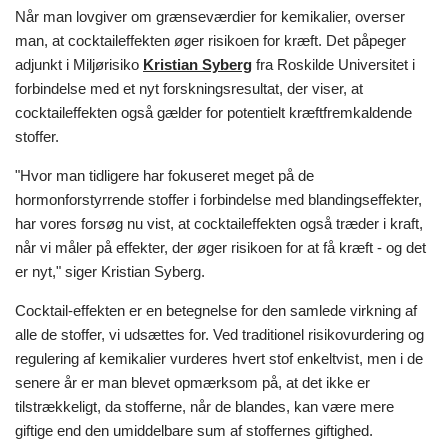
Når man lovgiver om grænseværdier for kemikalier, overser
man, at cocktaileffekten øger risikoen for kræft. Det påpeger
adjunkt i Miljørisiko
Kristian Syberg
fra Roskilde Universitet i
forbindelse med et nyt forskningsresultat, der viser, at
cocktaileffekten også gælder for potentielt kræftfremkaldende
stoffer.
"Hvor man tidligere har fokuseret meget på de
hormonforstyrrende stoffer i forbindelse med blandingseffekter,
har vores forsøg nu vist, at cocktaileffekten også træder i kraft,
når vi måler på effekter, der øger risikoen for at få kræft - og det
er nyt," siger Kristian Syberg.
Cocktail-effekten er en betegnelse for den samlede virkning af
alle de stoffer, vi udsættes for. Ved traditionel risikovurdering og
regulering af kemikalier vurderes hvert stof enkeltvist, men i de
senere år er man blevet opmærksom på, at det ikke er
tilstrækkeligt, da stofferne, når de blandes, kan være mere
giftige end den umiddelbare sum af stoffernes giftighed.