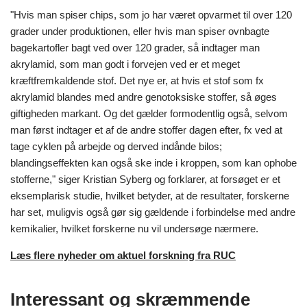
"Hvis man spiser chips, som jo har været opvarmet til over 120
grader under produktionen, eller hvis man spiser ovnbagte
bagekartofler bagt ved over 120 grader, så indtager man
akrylamid, som man godt i forvejen ved er et meget
kræftfremkaldende stof. Det nye er, at hvis et stof som fx
akrylamid blandes med andre genotoksiske stoffer, så øges
giftigheden markant. Og det gælder formodentlig også, selvom
man først indtager et af de andre stoffer dagen efter, fx ved at
tage cyklen på arbejde og derved indånde bilos;
blandingseffekten kan også ske inde i kroppen, som kan ophobe
stofferne," siger Kristian Syberg og forklarer, at forsøget er et
eksemplarisk studie, hvilket betyder, at de resultater, forskerne
har set, muligvis også gør sig gældende i forbindelse med andre
kemikalier, hvilket forskerne nu vil undersøge nærmere.
Læs flere nyheder om aktuel forskning fra RUC
Interessant og skræmmende