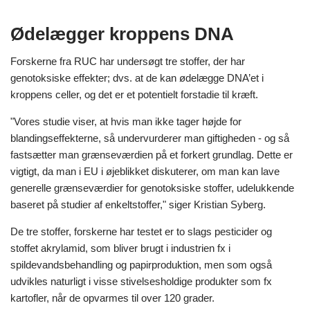
Ødelægger kroppens DNA
Forskerne fra RUC har undersøgt tre stoffer, der har
genotoksiske effekter; dvs. at de kan ødelægge DNA’et i
kroppens celler, og det er et potentielt forstadie til kræft.
"Vores studie viser, at hvis man ikke tager højde for
blandingseffekterne, så undervurderer man giftigheden - og så
fastsætter man grænseværdien på et forkert grundlag. Dette er
vigtigt, da man i EU i øjeblikket diskuterer, om man kan lave
generelle grænseværdier for genotoksiske stoffer, udelukkende
baseret på studier af enkeltstoffer," siger Kristian Syberg.
De tre stoffer, forskerne har testet er to slags pesticider og
stoffet akrylamid, som bliver brugt i industrien fx i
spildevandsbehandling og papirproduktion, men som også
udvikles naturligt i visse stivelsesholdige produkter som fx
kartofler, når de opvarmes til over 120 grader.