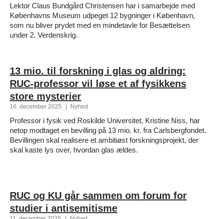
Lektor Claus Bundgård Christensen har i samarbejde med
Københavns Museum udpeget 12 bygninger i København,
som nu bliver prydet med en mindetavle for Besættelsen
under 2. Verdenskrig.
13 mio. til forskning i glas og aldring:
RUC-professor vil løse et af fysikkens
store mysterier
16. december 2025
|
Nyhed
Professor i fysik ved Roskilde Universitet, Kristine Niss, har
netop modtaget en bevilling på 13 mio. kr. fra Carlsbergfondet.
Bevillingen skal realisere et ambitiøst forskningsprojekt, der
skal kaste lys over, hvordan glas ældes.
RUC og KU går sammen om forum for
studier i antisemitisme
11. december 2025
|
Nyhed