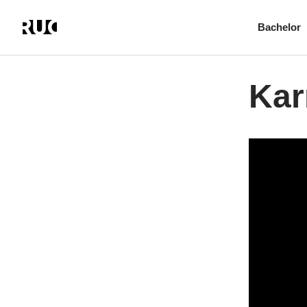
Bachelor
Gå
til
hovedindhold
Kar