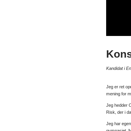
A
K
v
Konsu
Kandidat i E
Jeg er ret opm
mening for m
Jeg hedder Ca
Risk, der i 
Jeg har egent
gymnasiet. Me