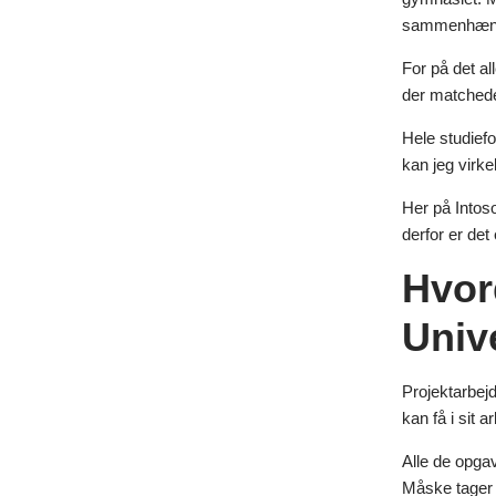
sammenhæng. 
For på det all
der matchede
Hele studiefo
kan jeg virke
Her på Intoso
derfor er det
Hvor
Unive
Projektarbej
kan få i sit a
Alle de opga
Måske tager 