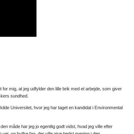
gt for mig, at jeg udfylder den lille brik med et arbejde, som giver
eskers sundhed.
kilde Universitet, hvor jeg har taget en kandidat i Environmental
den måde har jeg jo egentlig godt vidst, hvad jeg ville efter
 vej, og hvilke fag, der ville give bedst mening i den