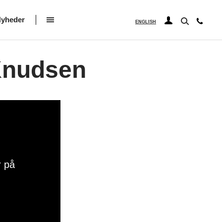
yheder
ENGLISH
 Knudsen
r på