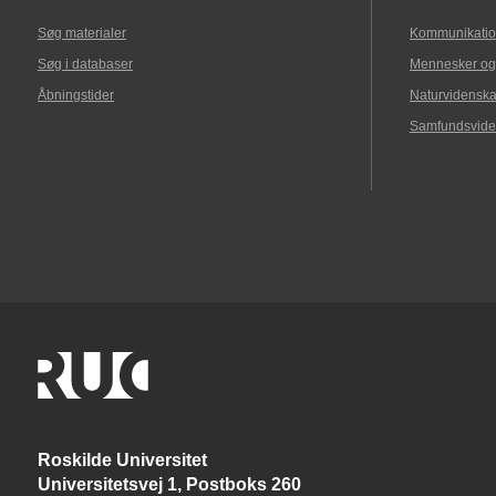
Søg materialer
Kommunikatio
Søg i databaser
Mennesker og
Åbningstider
Naturvidenska
Samfundsvide
Roskilde Universitet
Universitetsvej 1, Postboks 260