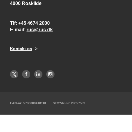
4000 Roskilde
Tlf
+45 4674 2000
E-mail
ruc@ruc.dk
Kontakt os
EAN-nr: 5798000418110
SE/CVR-nr: 29057559