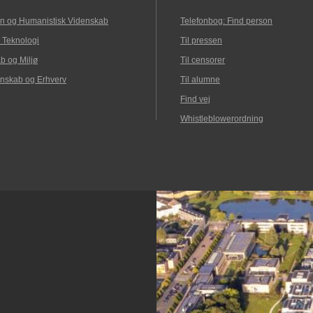
n og Humanistisk Videnskab
Telefonbog: Find person
 Teknologi
Til pressen
b og Miljø
Til censorer
nskab og Erhverv
Til alumne
Find vej
Whistleblowerordning