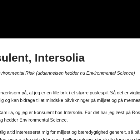
fspil
arriereprofil Camilla Knudsen
ideo:
lent, Intersolia
nvironmental Risk (uddannelsen hedder nu Environmental Science)
ærksom på, at jeg er en lille brik i et større puslespil. Så det er vigti
ig og kan bidrage til at mindske påvirkninger på miljøet og på menn
milla, og jeg er konsulent hos Intersolia. Før det har jeg læst på Ros
dag hedder Environmental Science.
lig altid interesseret mig for miljøet og bæredygtighed generelt, så på 
n jeg var ikke rigtig klar over, hvilken retning, der skulle føre mig den