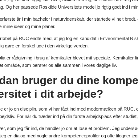
Og her passede Roskilde Universitets model jo rigtig godt ind i min
erførste år i min bachelor i naturvidenskab, der startede vi helt bredt, o
 mine idéer og mine planer.
rløbet på RUC endte med, at jeg tog en kandidat i Environmental Risk, 
lig gøre en forskel ude i den virkelige verden.
lia er rådgivning i brug af kemikalier blevet mit speciale. Kemikalier 
 et område, som berører os alle sammen i vores daglige liv.
dan bruger du dine kompet
rsitet i dit arbejde?
de er jo en disciplin, som vi har fået ind med modermælken på RUC,
rbejdsliv. For når du træder ind på din første arbejdsplads efter studiet,
ver, som jeg får ind, de handler jo om at løse et problem. Jeg unders
jeg en dialog med nogle andre kompetenceprofiler og ofte tilegner jeg