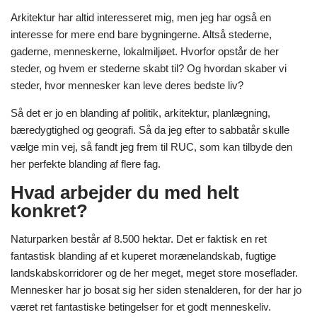
Arkitektur har altid interesseret mig, men jeg har også en
interesse for mere end bare bygningerne. Altså stederne,
gaderne, menneskerne, lokalmiljøet. Hvorfor opstår de her
steder, og hvem er stederne skabt til? Og hvordan skaber vi
steder, hvor mennesker kan leve deres bedste liv?
Så det er jo en blanding af politik, arkitektur, planlægning,
bæredygtighed og geografi. Så da jeg efter to sabbatår skulle
vælge min vej, så fandt jeg frem til RUC, som kan tilbyde den
her perfekte blanding af flere fag.
Hvad arbejder du med helt
konkret?
Naturparken består af 8.500 hektar. Det er faktisk en ret
fantastisk blanding af et kuperet morænelandskab, fugtige
landskabskorridorer og de her meget, meget store moseflader.
Mennesker har jo bosat sig her siden stenalderen, for der har jo
været ret fantastiske betingelser for et godt menneskeliv.