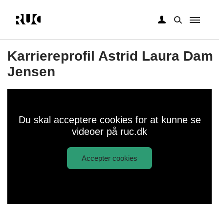
Gå
til
Karriereprofil Astrid Laura Dam
hovedindhold
Jensen
Du skal acceptere cookies for at kunne se
videoer på ruc.dk
Accepter cookies
Afspil
Karriereprofil Astrid Laura Dam
video:
Jensen