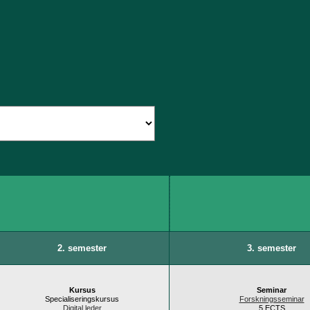
ntering af it-løsninger. Eksempler på
mheder
le systemer til statslige
 udgivelsesprocesser
gitale løsninger til kunder
2. semester
3. semester
Kursus
Seminar
Specialiseringskursus
Forskningsseminar
Digital leder
5 ECTS