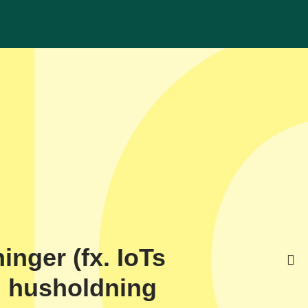
inger (fx. IoTs
 i husholdning