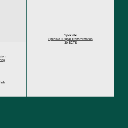
Speciale
Speciale i Digital Transformation
30 ECTS
tion
ring
rløb