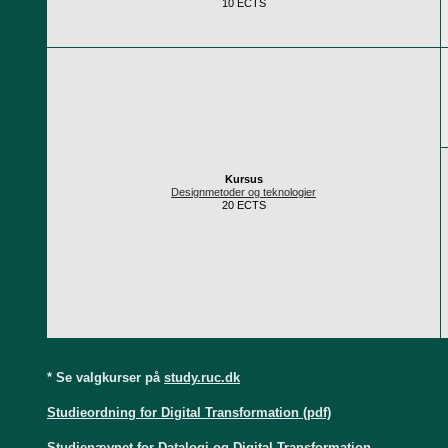
10 ECTS
Kursus
Designmetoder og teknologier
20 ECTS
* Se valgkurser på
study.ruc.dk
Studieordning for Digital Transformation (pdf)
Studienævnet for Datalogi og Digital Transformation