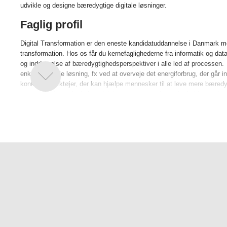
udvikle og designe bæredygtige digitale løsninger.
Faglig profil
Digital Transformation er den eneste kandidatuddannelse i Danmark me
transformation. Hos os får du kernefaglighederne fra informatik og dat
og inddragelse af bæredygtighedsperspektiver i alle led af processen
enkelte digitale løsning, fx ved at overveje det energiforbrug, der går in
konkrete værktøjer, der kan hjælpe mennesker til at leve mere bæred
som et bredere princip i produktionsprocessen, hvor vi arbejder med a
materialer og tænke langsigtet om de udfordringer, vi prøver at løse m
Hos os lærer du derfor at gentænke værdiskabelsesprocessen for digit
mellem mennesker, teknologi og processer i de konkrete løsninger. Vi
forskningsbaserede design- og udviklingsmetoder og med klassiske og 
prototyping og design sprint. Vi klæder dig på til at skabe sammenhæ
anvendelsesmuligheder og konkrete behov, designe og udvikle digita
forretning, it og bæredygtighed. Du lærer kort sagt at skabe digitale lø
meningsfuld forskel i verden.
Du kan specialsere dig inden for Digital ledelse eller Digital design.
kan du inddrage elementer fra begge specialiseringer og på den måde ud