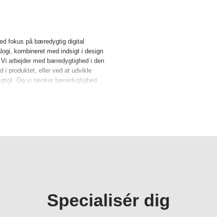
d fokus på bæredygtig digital
alogi, kombineret med indsigt i design
. Vi arbejder med bæredygtighed i den
d i produktet, eller ved at udvikle
ygtigt. Og vi tænker bæredygtighed
t genbruge processer, ideer og
ed vores produkt.
al udvikling og arbejde med samspillet
 arbejder både med praksisrettede og
agile metoder, blandt andet rapid
ng mellem digitale
le løsninger, og sammentænke
sninger, der gør en konkret og
 Gennem valgfag og semesterprojekter
Specialisér dig
vikle din egen profil.