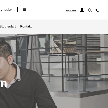
yheder
ENGLISH
Studiestart
Kontakt
on