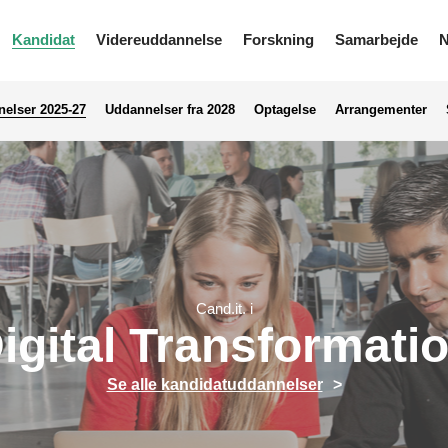
Kandidat
Videreuddannelse
Forskning
Samarbejde
N
elser 2025-27
Uddannelser fra 2028
Optagelse
Arrangementer
Cand.it. i
igital Transformati
Se alle kandidatuddannelser