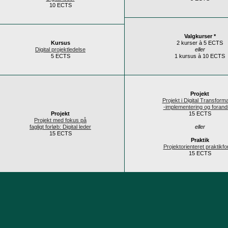
10 ECTS
Valgkurser *
Kursus
2 kurser à 5 ECTS
Digital projektledelse
eller
5 ECTS
1 kursus à 10 ECTS
Projekt
Projekt i Digital Transforma
-implementering og forand
Projekt
15 ECTS
Projekt med fokus på
fagligt forløb: Digital leder
eller
15 ECTS
Praktik
Projektorienteret praktikfo
15 ECTS