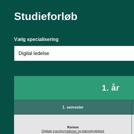
forretningsudvikling, product design og digital udvikling, samt impleme
jobs er bl.a.:
Studieforløb
Produktudvikler i BEC, med fokus på teknologi til finansvirkso
Digitaliseringskonsulent i Økonomistyrelsen, med fokus på digita
arbejdspladser
It-projektleder på Kristeligt Dagblad, med fokus på at optimere
Vælg specialisering
Strategikonsulent i Implement Consulting Group, med fokus på di
Folder om uddannelsen
Digital Transformation - Brochure
1. år
1. semester
Kursus
Digitale transformationer og bæredygtighed