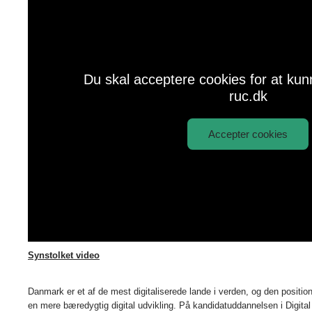
Du skal acceptere cookies for at kun
ruc.dk
Accepter cookies
Afspil
Digital transformation - hvad er det?
video:
Synstolket video
Danmark er et af de mest digitaliserede lande i verden, og den position f
en mere bæredygtig digital udvikling. På kandidatuddannelsen i Digital