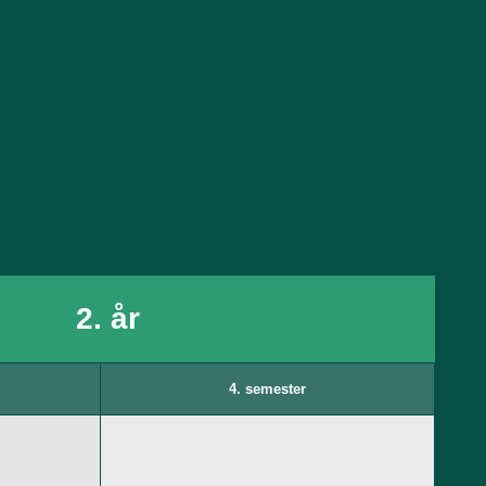
2. år
4. semester