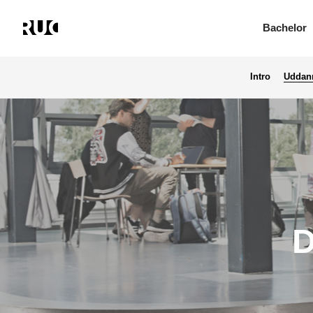
Bachelor
Intro
Uddann
Gå
til
hovedindhold
D