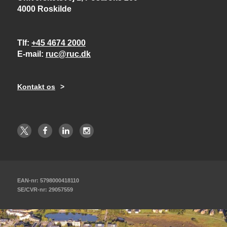
4000 Roskilde
Tlf
+45 4674 2000
E-mail
ruc@ruc.dk
Kontakt os
EAN-nr: 5798000418110
SE/CVR-nr: 29057559