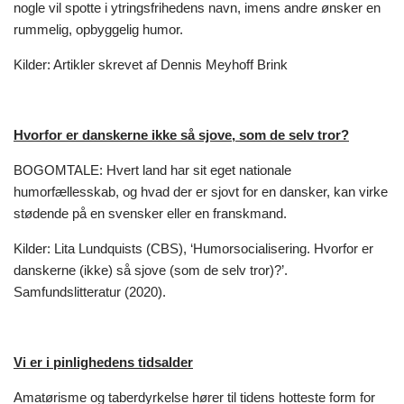
nogle vil spotte i ytringsfrihedens navn, imens andre ønsker en
rummelig, opbyggelig humor.
Kilder: Artikler skrevet af Dennis Meyhoff Brink
Hvorfor er danskerne ikke så sjove, som de selv tror?
BOGOMTALE: Hvert land har sit eget nationale
humorfællesskab, og hvad der er sjovt for en dansker, kan virke
stødende på en svensker eller en franskmand.
Kilder: Lita Lundquists (CBS), ‘Humorsocialisering. Hvorfor er
danskerne (ikke) så sjove (som de selv tror)?’.
Samfundslitteratur (2020).
Vi er i pinlighedens tidsalder
Amatørisme og taberdyrkelse hører til tidens hotteste form for