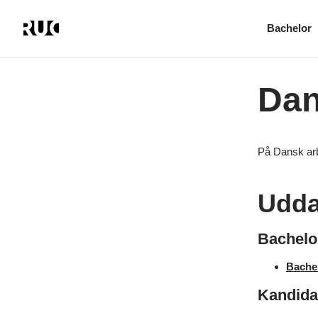
Bachelor
Gå
til
hovedindhold
Dan
På Dansk arb
Udda
Bachelo
Bache
Kandida