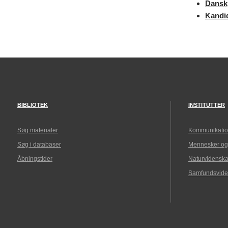
Dansk
Kandid
BIBLIOTEK
INSTITUTTER
Søg materialer
Kommunikatio
Søg i databaser
Mennesker og
Åbningstider
Naturvidenska
Samfundsvide