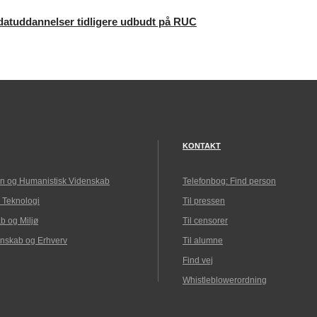
atuddannelser tidligere udbudt på RUC
KONTAKT
n og Humanistisk Videnskab
Telefonbog: Find person
 Teknologi
Til pressen
b og Miljø
Til censorer
nskab og Erhverv
Til alumne
Find vej
Whistleblowerordning