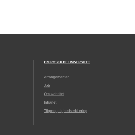
OM ROSKILDE UNIVERSITET
Arrangementer
Job
Om websitet
Intranet
Tilgængelighedserklæring