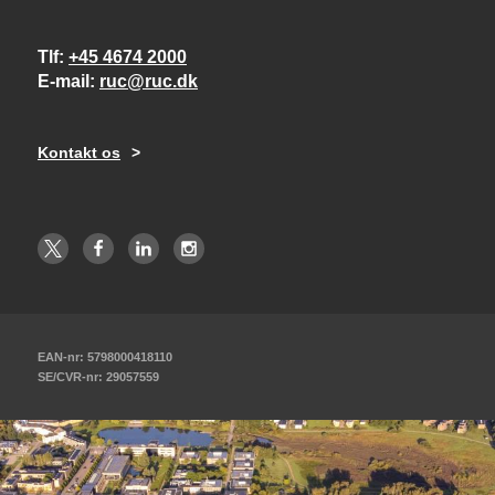
Tlf
+45 4674 2000
E-mail
ruc@ruc.dk
Kontakt os
EAN-nr: 5798000418110
SE/CVR-nr: 29057559