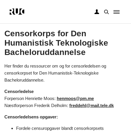
Gå
til
Censorkorps for Den
hovedindhold
Humanistisk Teknologiske
Bacheloruddannelse
Her finder du ressourcer om og for censorledelsen og
censorkorpset for Den Humanistisk-Teknologiske
Bacheloruddannelse.
Censorledelse
Forperson Henriette Moos:
henmoos@pm.me
Næstforperson Frederik Delholm:
freddehl@mail.tele.dk
Censorledelsens opgaver:
Fordele censuropgaver blandt censorkorpsets