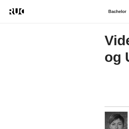
Bachelor
Gå
til
hovedindhold
Vid
og 