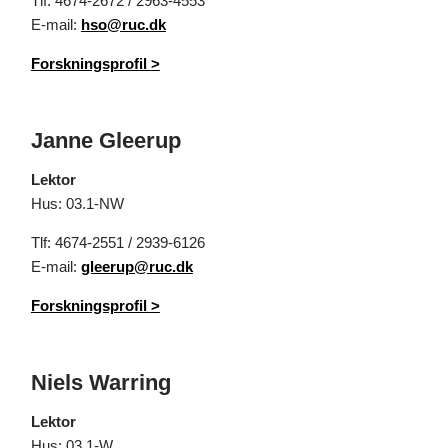
Tlf: 4674-2672 / 2963-4553
E-mail:
hso@ruc.dk
Forskningsprofil
>
Janne Gleerup
Lektor
Hus: 03.1-NW
Tlf: 4674-2551 / 2939-6126
E-mail:
gleerup@ruc.dk
Forskningsprofil
>
Niels Warring
Lektor
Hus: 03.1-W