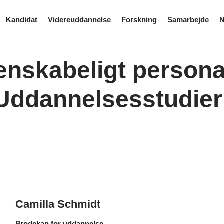
Kandidat
Videreuddannelse
Forskning
Samarbejde
N
enskabeligt person
Uddannelsesstudier
Camilla Schmidt
Prodekan for uddannelse