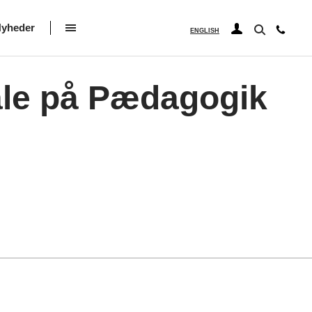
yheder
ENGLISH
ale på Pædagogik