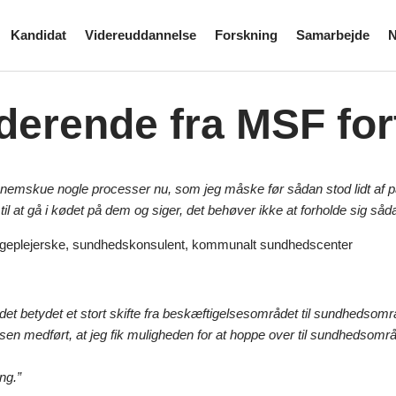
Kandidat
Videreuddannelse
Forskning
Samarbejde
N
derende fra MSF for
nemskue nogle processer nu, som jeg måske før sådan stod lidt af på. 
il at gå i kødet på dem og siger, det behøver ikke at forholde sig såda
ygeplejerske, sundhedskonsulent, kommunalt sundhedscenter
 det betydet et stort skifte fra beskæftigelsesområdet til sundhedsom
en medført, at jeg fik muligheden for at hoppe over til sundhedsområde
ng.”