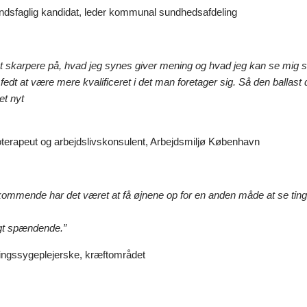
dsfaglig kandidat, leder kommunal sundhedsafdeling
t skarpere på, hvad jeg synes giver mening og hvad jeg kan se mig se
fedt at være mere kvalificeret i det man foretager sig. Så den ballast
et nyt
oterapeut og arbejdslivskonsulent, Arbejdsmiljø København
kommende har det været at få øjnene op for en anden måde at se tin
igt spændende.”
ingssygeplejerske, kræftområdet