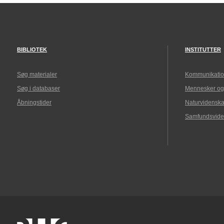
BIBLIOTEK
INSTITUTTER
Søg materialer
Kommunikatio
Søg i databaser
Mennesker og
Åbningstider
Naturvidenska
Samfundsvide