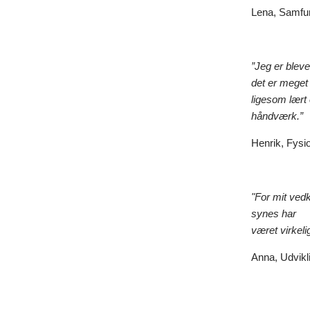
Lena, Samfun
”Jeg er bleve
det er meget 
ligesom lært 
håndværk.”
Henrik, Fysi
"For mit ved
synes har
været virkel
Anna, Udvikl