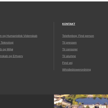
KONTAKT
n og Humanistisk Videnskab
Telefonbog: Find person
 Teknologi
Til pressen
b og Miljø
Til censorer
nskab og Erhverv
Til alumne
Find vej
Whistleblowerordning