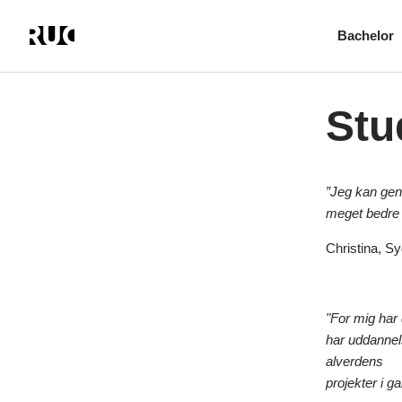
Bachelor
Gå
til
hovedindhold
Stu
”Jeg kan gen
meget bedre t
Christina, S
"For mig har
har uddannels
alverdens
projekter i ga