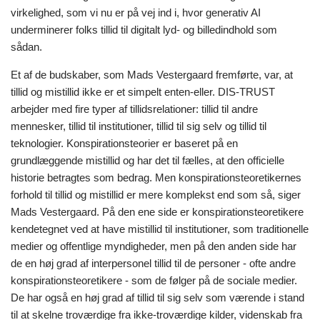
virkelighed, som vi nu er på vej ind i, hvor generativ AI
underminerer folks tillid til digitalt lyd- og billedindhold som
sådan.
Et af de budskaber, som Mads Vestergaard fremførte, var, at
tillid og mistillid ikke er et simpelt enten-eller. DIS-TRUST
arbejder med fire typer af tillidsrelationer: tillid til andre
mennesker, tillid til institutioner, tillid til sig selv og tillid til
teknologier. Konspirationsteorier er baseret på en
grundlæggende mistillid og har det til fælles, at den officielle
historie betragtes som bedrag. Men konspirationsteoretikernes
forhold til tillid og mistillid er mere komplekst end som så, siger
Mads Vestergaard. På den ene side er konspirationsteoretikere
kendetegnet ved at have mistillid til institutioner, som traditionelle
medier og offentlige myndigheder, men på den anden side har
de en høj grad af interpersonel tillid til de personer - ofte andre
konspirationsteoretikere - som de følger på de sociale medier.
De har også en høj grad af tillid til sig selv som værende i stand
til at skelne troværdige fra ikke-troværdige kilder, videnskab fra