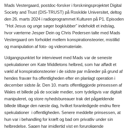
Mads Vestergaard, postdoc-forsker i forskningsprojektet Digital
Society and Trust (DIS-TRUST) på Roskilde Universitet, deltog
den 26. marts 2024 i radioprogrammet Kulturen på P1. Episoden
"Hot Jesus og unge søger bogklubber" indeholdt et indslag,
hvor værterne Jesper Dein og Chris Pedersen talte med Mads
Vestergaard om forholdet mellem konspirationsteorier, mistillid
og manipulation af foto- og videomateriale.
Udgangspunktet for interviewet med Mads var de seneste
spekulationer om Kate Middletons helbred, som har affødt et
væld af konspirationsteorier i de sidste par måneder på grund af
hendes fravær fra offentligheden efter en planlagt operation i
december sidste år. Den 10. marts offentliggjorde prinsessen af
Wales et billede på de sociale medier, som tydeligvis var digitalt
manipuleret, og store nyhedsbureauer trak det pågældende
billede tilbage den næste dag, hvilket foranledigede endnu flere
spekulationer i offentligheden. Senere meddelte prinsessen, at
hun var i behandling for kræft og bad om privatliv under sin
helbredelse. Sagen har imidlertid vist en foruroligende