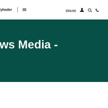
yheder
ENGLISH
ws Media -