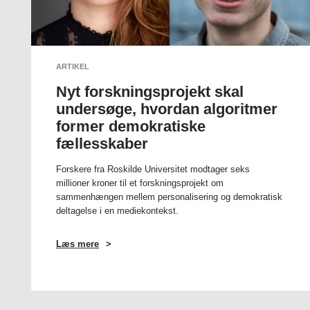
ARTIKEL
Nyt forskningsprojekt skal
undersøge, hvordan algoritmer
former demokratiske
fællesskaber
Forskere fra Roskilde Universitet modtager seks
millioner kroner til et forskningsprojekt om
sammenhængen mellem personalisering og demokratisk
deltagelse i en mediekontekst.
Læs mere
OM
NYT
FORSKNINGSPROJEKT
SKAL
UNDERSØGE,
HVORDAN
ALGORITMER
FORMER
DEMOKRATISKE