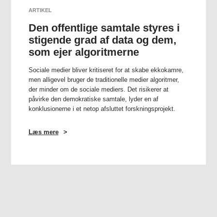
ARTIKEL
Den offentlige samtale styres i
stigende grad af data og dem,
som ejer algoritmerne
Sociale medier bliver kritiseret for at skabe ekkokamre,
men alligevel bruger de traditionelle medier algoritmer,
der minder om de sociale mediers. Det risikerer at
påvirke den demokratiske samtale, lyder en af
konklusionerne i et netop afsluttet forskningsprojekt.
Læs mere
OM
DEN
OFFENTLIGE
SAMTALE
STYRES
I
STIGENDE
GRAD
AF
DATA
OG
DEM,
SOM
EJER
ALGORITMERNE