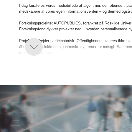
I dag kurateres vores mediebillede af algoritmer, der løbende tilpa
medskabere af vores egen informationsverden – og dermed også af
Forskningsprojektet AUTOPUBLICS, forankret på Roskilde Universi
Forskningsfond dykker projektet ned i, hvordan personaliserede n
Projektet arbejder participatorisk: Offentligheden inviteres ikke
åbne de ellers lukkede algoritmiske systemer for indsigt. Sammen m
medier og chatbots.
AUTOPUBLICS undersøger også, hvordan algoritmer designes: Hvilk
Projektet løber fra 2026 til 2030 og har et mål om ikke kun at pro
gennem visuelle udstillinger – så både borgere og forskningspartn