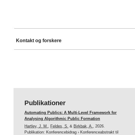
Kontakt og forskere
Publikationer
Automating Publics: A Multi-Level Framework for
Analysing Algorithmic Public Formation
Hartley, J. M.
,
Feldes, S.
&
Birkbak, A.
,
2026
.
Publikation
:
Konferencebidrag
›
Konferenceabstrakt til