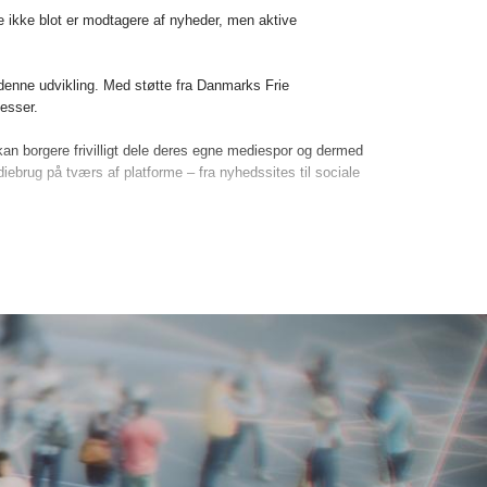
re ikke blot er modtagere af nyheder, men aktive
denne udvikling. Med støtte fra Danmarks Frie
esser.
an borgere frivilligt dele deres egne mediespor og dermed
iebrug på tværs af platforme – fra nyhedssites til sociale
 offentligheden opstår og udvikler sig på?
e formidlet i åbne, engagerende formater – blandt andet
llem mennesker og maskiner.