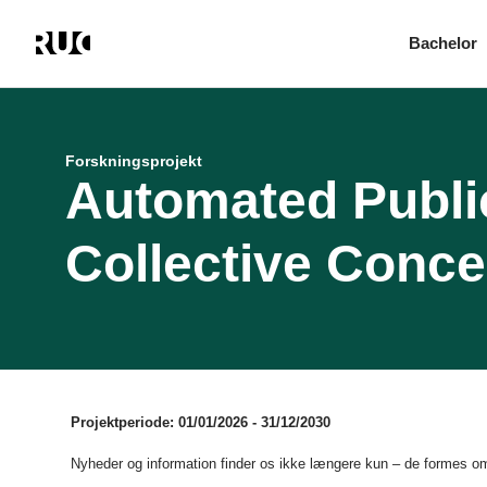
Bachelor
Gå
til
hovedindhold
Forskningsprojekt
Automated Publi
Collective Conc
Projektperiode: 01/01/2026 - 31/12/2030
Nyheder og information finder os ikke længere kun – de formes om