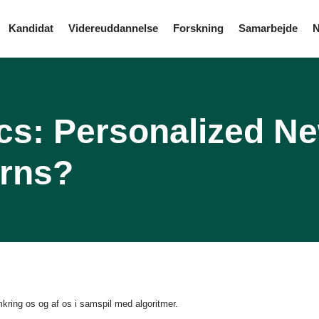
Kandidat
Videreuddannelse
Forskning
Samarbejde
N
cs: Personalized Ne
erns?
kring os og af os i samspil med algoritmer.