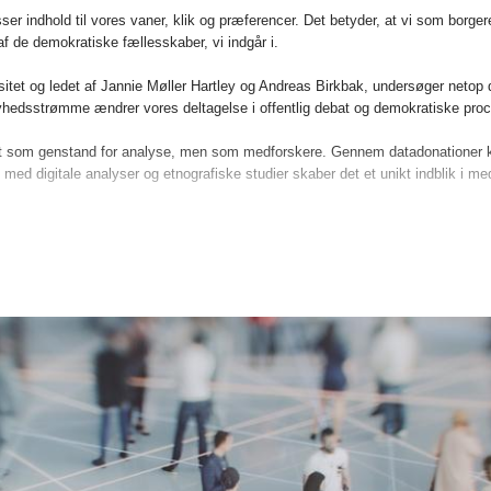
sser indhold til vores vaner, klik og præferencer. Det betyder, at vi som borge
 de demokratiske fællesskaber, vi indgår i.
tet og ledet af Jannie Møller Hartley og Andreas Birkbak, undersøger netop 
yhedsstrømme ændrer vores deltagelse i offentlig debat og demokratiske proc
 blot som genstand for analyse, men som medforskere. Gennem datadonationer k
ed digitale analyser og etnografiske studier skaber det et unikt indblik i med
e værdier indlejres i dem? Og hvordan former de – ofte usynligt – den måde,
ducere ny viden, men at gøre den levende og tilgængelig. Resultaterne vil bliv
ere kan udforske, hvordan vores fælles virkelighed bliver til i samspillet me