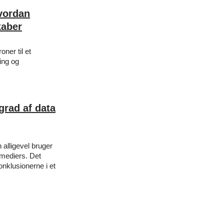
hvordan
kaber
ner til et
ing og
grad af data
 alligevel bruger
 mediers. Det
onklusionerne i et