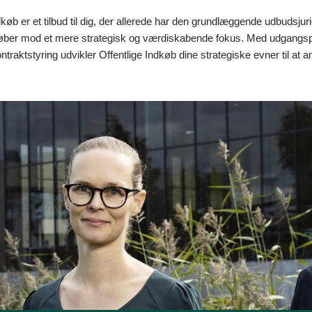
dkøb er et tilbud til dig, der allerede har den grundlæggende udbudsju
dkøber mod et mere strategisk og værdiskabende fokus. Med udgangspu
ontraktstyring udvikler Offentlige Indkøb dine strategiske evner til at