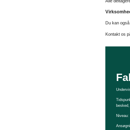
Alle deltage
Virksomhed
Du kan også f
Kontakt os 
Fa
Undervis
Tidspunk
besked, 
Niveau:
Ansøgnin