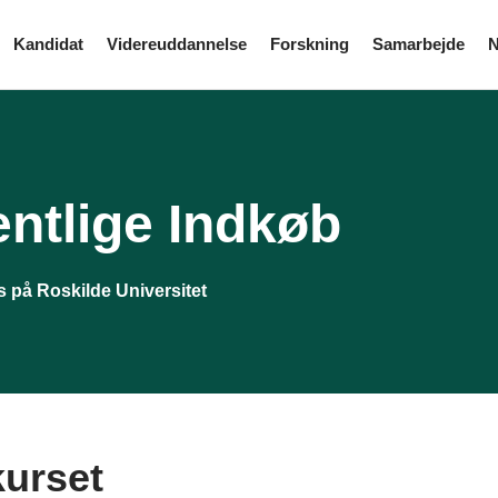
Kandidat
Videreuddannelse
Forskning
Samarbejde
N
entlige Indkøb
s på Roskilde Universitet
urset