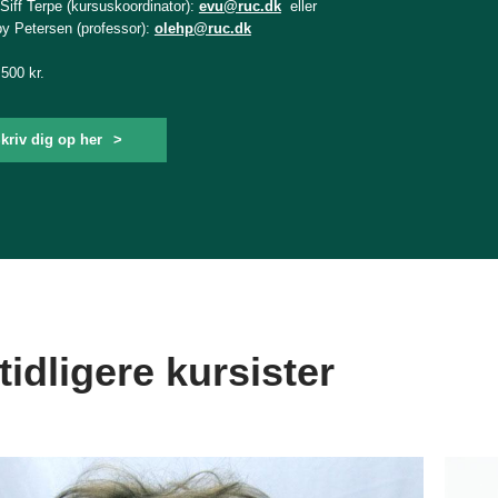
iff Terpe (kursuskoordinator):
evu@ruc.dk
eller
by Petersen (professor):
olehp@ruc.dk
.500 kr.
kriv dig op her
idligere kursister