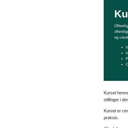
Ku
Offentli
offentli
og caseb
I
I
P
O
Kurset henve
stillinger i de
Kurset er cer
praksis.