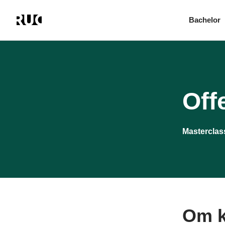
Bachelor
Gå
til
hovedindhold
Off
Masterclas
Om k