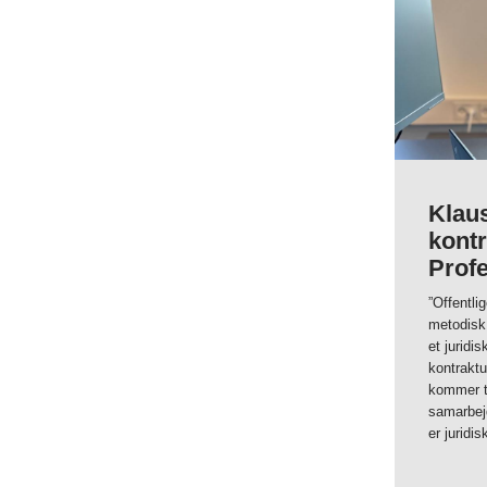
Klau
kont
Prof
”Offentli
metodisk 
et juridi
kontraktu
kommer ti
samarbejd
er juridis