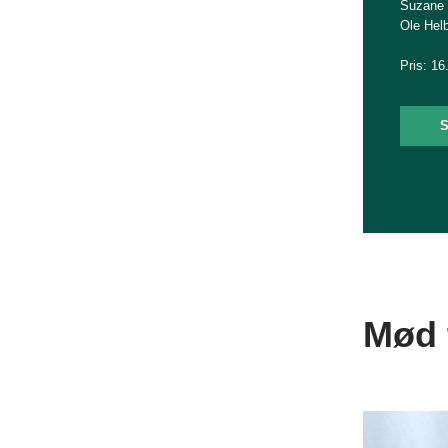
Suzane S
Ole Hel
Pris: 16
S
Mød t