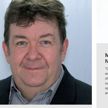
M
N
"O
re
of
s
og
an