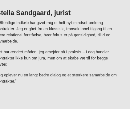
tella Sandgaard, jurist
ffentlige Indkøb har givet mig et helt nyt mindset omkring
ntrakter. Jeg er gået fra en klassisk, transaktionel tilgang til en
re relationel forståelse, hvor fokus er på gensidighed, tillid og
amarbejde.
t har ændret måden, jeg arbejder på i praksis – i dag handler
ontrakter ikke kun om jura, men om at skabe værdi for begge
rter.
eg oplever nu en langt bedre dialog og et stærkere samarbejde om
ntrakter."