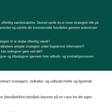
l offentlig værdiskabelse. Derved opnår du et mere strategisk blik på
itamenter og udvikle din kommercielle forståelse gennem praksisnær
egisk til at skabe offentlig værdi?
indkøbere arbejde strategisk under begrænset information?
 kan ordregiver gøre ved det?
egiver og tilbudsgiver igennem hele udbuds- og kontraktprocessen.
 contract managers, indkøbs- og udbudschefer og lignende
ave (bestået/ikke-bestået) baseret på en case fra din egen