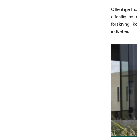
Offentlige In
offentlig in
forskning i k
indkøber.