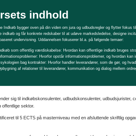
rsets indhold
ge Indkøb bygger oven på din viden om jura og udbudsregler og flytter fokus ti
ge indkøb og får konkrete redskaber til at udøve markedsledelse, designe inc
aseret undervisning. Uddannelsen fokuserer bl.a. på følgende temaer:
ndkøb som offentlig værdiskabelse: Hvordan kan offentlige indkøb bruges strat
nformationsproblemer: Hvorfor opstår informationsproblemer, og hvordan kan 
sykologien bag kontrakter: Hvorfor handler leverandører, som de gør, og hvad
pbygning af relationer til leverandører, kommunikation og dialog mellem ordr
nder sig til indkøbskonsulenter, udbudskonsulenter, udbudsjurister,
n offentlige sektor.
tificeret til 5 ECTS på masterniveau med en afsluttende skriftlig opg