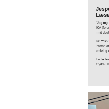
Jespe
Læs
"Jeg tog 
IKA (fore
i mit da
De reflek
interne a
omkring t
Endvidere
styrke i 