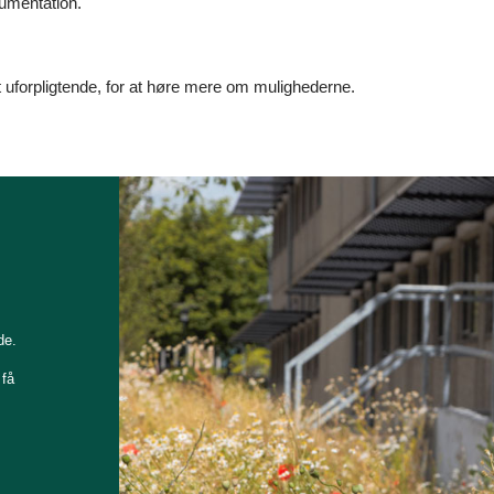
umentation.
lt uforpligtende, for at høre mere om mulighederne.
de.
 få