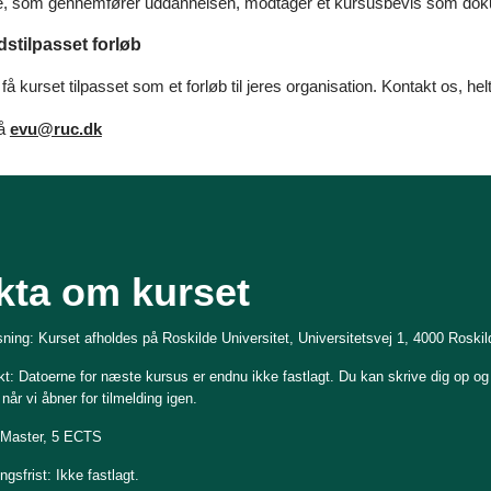
re, som gennemfører uddannelsen, modtager et kursusbevis som dok
stilpasset forløb
å kurset tilpasset som et forløb til jeres organisation. Kontakt os, he
på
evu@ruc.dk
kta om kurset
ning: Kurset afholdes på Roskilde Universitet, Universitetsvej 1, 4000 Roskil
t: Datoerne for næste kursus er endnu ikke fastlagt. Du kan skrive dig op og
når vi åbner for tilmelding igen.
 Master, 5 ECTS
gsfrist: Ikke fastlagt.