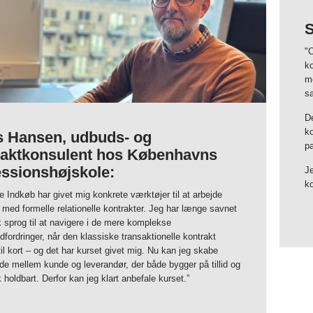
S
"O
ko
me
s
De
k
s Hansen, udbuds- og
pa
raktkonsulent hos Københavns
essionshøjskole:
J
ko
ge Indkøb har givet mig konkrete værktøjer til at arbejde
med formelle relationelle kontrakter. Jeg har længe savnet
sk sprog til at navigere i de mere komplekse
dfordringer, når den klassiske transaktionelle kontrakt
l kort – og det har kurset givet mig. Nu kan jeg skabe
e mellem kunde og leverandør, der både bygger på tillid og
k holdbart. Derfor kan jeg klart anbefale kurset.”