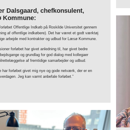
r Dalsgaard, chefkonsulent,
ø Kommune:
forløbet Offentlige Indkøb på Roskilde Universitet gennem
ning af offentlige indkøbere). Det har været et godt værktøj
glige arbejde med kontrakter og udbud for Læsø Kommune.
sioner forløbet har givet anledning til, har givet bedre
rbejdsgange og grundlag for god dialog med kollegaer
ilrettelæggelse af fremtidige samarbejder og udbud.
 har forløbet givet mig nye og gode netværk, der er en
hverdagen. Jeg kan varmt anbefale forløbet.”