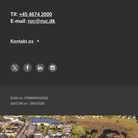
Tlf
+45 4674 2000
E-mail
ruc@ruc.dk
Kontakt os
EAN-nr: 5798000418110
SE/CVR-nr: 29057559