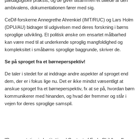
pædagogiske praksis, og de giver tilsammen et billede af den
ambivalens, dokumentationen fører med sig.
CeDif-forskerne Annegrethe Ahrenkiel (IMT/RUC) og Lars Holm
(DPU/AU) bidrager til udgivelsen med deres forskning i børns
sproglige udvikling. Et politisk ønske om ensartet målbarhed
kan være med til at underkende sproglig mangfoldighed og
kompleksitet i småbørns sproglige baggrunde, skriver de.
Se på sproget fra et børneperspektiv!
De taler i stedet for at
inddrage andre aspekter af sproget end
dem, der er i fokus lige nu. Det er ikke mindst væsentligt at
anskue sproget fra et børneperspektiv, fx at se på, hvordan børn
kommunikerer med hinanden, og hvad der fremmer og står i
vejen for deres sproglige samspil.