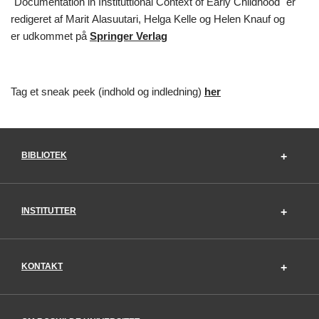
"Documentation in Instituttional Context of Early Childhood"
er
redigeret af Marit Alasuutari, Helga Kelle og Helen Knauf og
er
udkommet på
Springer Verlag
Tag et sneak peek (indhold og indledning)
her
BIBLIOTEK
INSTITUTTER
KONTAKT