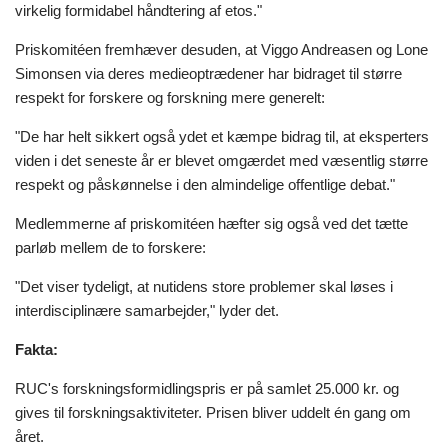
virkelig formidabel håndtering af etos."
Priskomitéen fremhæver desuden, at Viggo Andreasen og Lone
Simonsen via deres medieoptrædener har bidraget til større
respekt for forskere og forskning mere generelt:
"De har helt sikkert også ydet et kæmpe bidrag til, at eksperters
viden i det seneste år er blevet omgærdet med væsentlig større
respekt og påskønnelse i den almindelige offentlige debat."
Medlemmerne af priskomitéen hæfter sig også ved det tætte
parløb mellem de to forskere:
"Det viser tydeligt, at nutidens store problemer skal løses i
interdisciplinære samarbejder," lyder det.
Fakta:
RUC's forskningsformidlingspris er på samlet 25.000 kr. og
gives til forskningsaktiviteter. Prisen bliver uddelt én gang om
året.