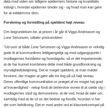
data med viden om tidligere epidemiers historie og kvantitativ
indsigt i, hvordan epidemier breder sig - og hvad man kan gøre
for at inddæmme dem.
Forskning og formidling på sjældent højt niveau
Om begrundelsen for, at prisen i år går til Viggo Andreasen og
Lone Simonsen, udtaler priskomitéen:
"Ud over at både Lone Simonsen og Viggo Andreasen er virkelig
gode til at kommunikere lettilgængeligt og med udgangspunkt i
modtagernes forståelse og hverdagsliv, så er det imponerende,
at de har kunnet kombinere dette med både grundforskning og
myndighedsbetjening. Det er meget sjældent, at man møder
forskere, der magter at gøre alle tre ting på så højt niveau.
Deres offentlige kommunikation er præget af en meget høj grad
af troværdighed - netop fordi de behersker evnen til at sætte sig i
modtagernes sted og demonstrere, at de ved, hvad de taler om,
samtidig med at de vil os det bedste og forstår, hvordan vi har
det som befolkning. Det er med andre ord et klasseeksempel på