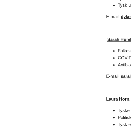
Tysk u
E-mail:
dyk
Sarah Hum
Folkes
COVID
Antibi
E-mail:
sara
Laura Horn
,
Tyske 
Politi
Tysk e