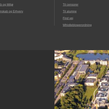
b og Miljø
Til censorer
nskab og Erhverv
Til alumne
Find vej
Whistleblowerordning