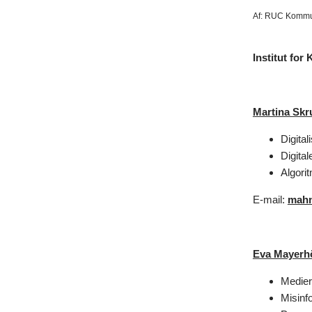
Af:
RUC Kommun
Institut fo
Martina Skr
Digita
Digital
Algori
E-mail:
mahn
Eva Mayerhö
Medier
Misinf