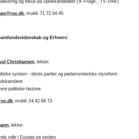
lisering og fokus på spidskandidater ('K-Frage', 'TV-Triell')
ay@ruc.dk
, mobil: 71 72 04 45
r Samfundsvidenskab og Erhverv:
ul Christiansen
, lektor:
litiske system - deres partier og parlamentariske styreform
dskanslere
re politiske historie
ruc.dk
, mobil: 24 42 66 73
mann
, lektor:
nds rolle i Europa og verden