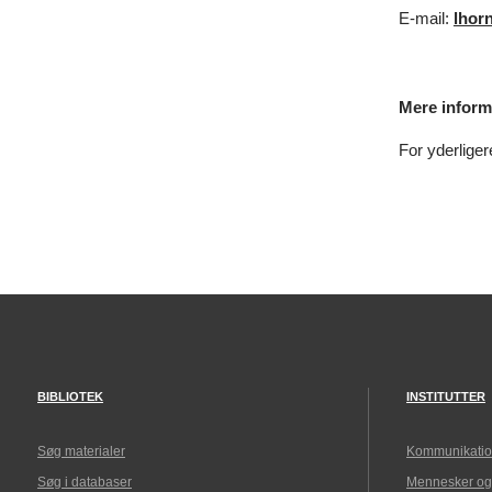
E-mail:
lhor
Mere inform
For yderliger
BIBLIOTEK
INSTITUTTER
Søg materialer
Kommunikatio
Søg i databaser
Mennesker og