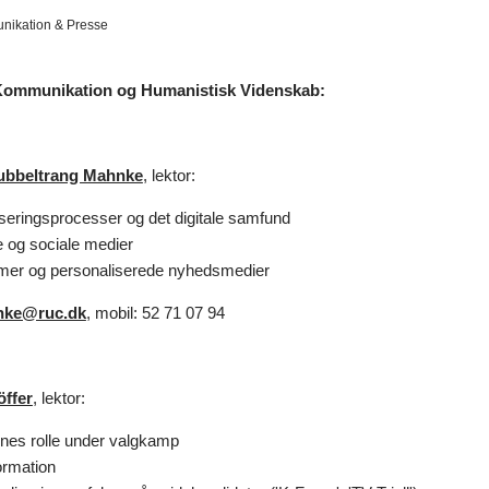
ikation & Presse
r Kommunikation og Humanistisk Videnskab:
ubbeltrang Mahnke
, lektor:
liseringsprocesser og det digitale samfund
e og sociale medier
tmer og personaliserede nyhedsmedier
ke@ruc.dk
, mobil: 52 71 07 94
ffer
, lektor:
nes rolle under valgkamp
ormation