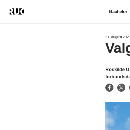
Bachelor
Gå
til
hovedindhold
31. august 202
Val
Roskilde Un
forbundsda