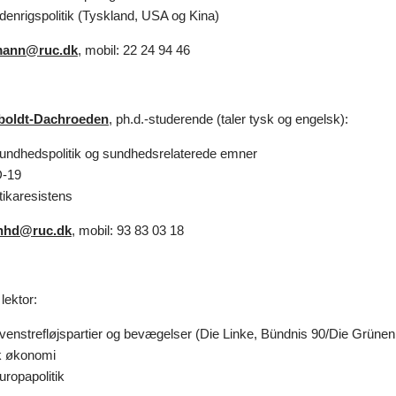
denrigspolitik (Tyskland, USA og Kina)
mann@ruc.dk
, mobil: 22 24 94 46
boldt-Dachroeden
, ph.d.-studerende (taler tysk og engelsk):
undhedspolitik og sundhedsrelaterede emner
-19
otikaresistens
hhd@ruc.dk
, mobil: 93 83 03 18
 lektor:
venstrefløjspartier og bevægelser (Die Linke, Bündnis 90/Die Grüne
sk økonomi
uropapolitik