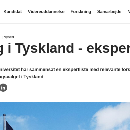
Kandidat
Videreuddannelse
Forskning
Samarbejde
N
1
| Nyhed
g i Tyskland - eksper
iversitet har sammensat en ekspertliste med relevante forske
gsvalget i Tyskland.