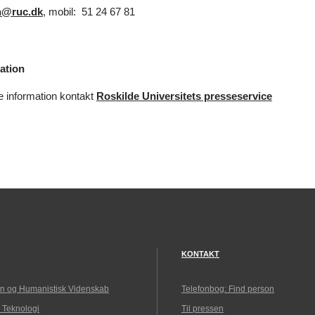
n@ruc.dk
, mobil: 51 24 67 81
ation
e information kontakt
Roskilde Universitets presseservice
KONTAKT
n og Humanistisk Videnskab
Telefonbog: Find person
 Teknologi
Til pressen