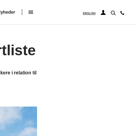
yheder
ENGLISH
tliste
re i relation til