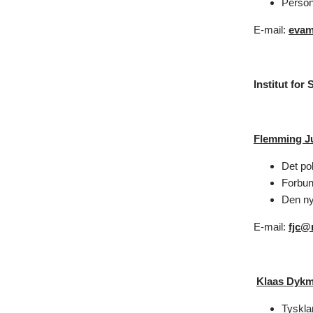
Persona
E-mail:
evam
Institut fo
Flemming Ju
Det po
Forbun
Den nye
E-mail:
fjc@
Klaas Dyk
Tyskla