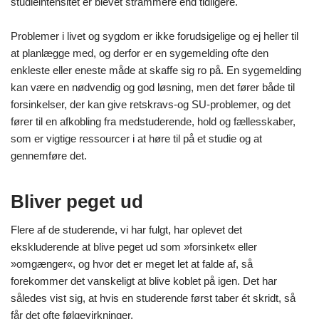
studieintensitet er blevet strammere end tidligere.
Problemer i livet og sygdom er ikke forudsigelige og ej heller til
at planlægge med, og derfor er en sygemelding ofte den
enkleste eller eneste måde at skaffe sig ro på. En sygemelding
kan være en nødvendig og god løsning, men det fører både til
forsinkelser, der kan give retskravs-og SU-problemer, og det
fører til en afkobling fra medstuderende, hold og fællesskaber,
som er vigtige ressourcer i at høre til på et studie og at
gennemføre det.
Bliver peget ud
Flere af de studerende, vi har fulgt, har oplevet det
ekskluderende at blive peget ud som »forsinket« eller
»omgænger«, og hvor det er meget let at falde af, så
forekommer det vanskeligt at blive koblet på igen. Det har
således vist sig, at hvis en studerende først taber ét skridt, så
får det ofte følgevirkninger.