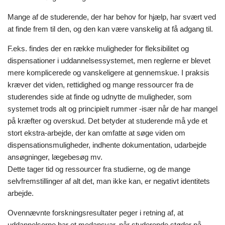
Mange af de studerende, der har behov for hjælp, har svært ved
at finde frem til den, og den kan være vanskelig at få adgang til.
F.eks. findes der en række muligheder for fleksibilitet og
dispensationer i uddannelsessystemet, men reglerne er blevet
mere komplicerede og vanskeligere at gennemskue. I praksis
kræver det viden, rettidighed og mange ressourcer fra de
studerendes side at finde og udnytte de muligheder, som
systemet trods alt og principielt rummer -især når de har mangel
på kræfter og overskud. Det betyder at studerende må yde et
stort ekstra-arbejde, der kan omfatte at søge viden om
dispensationsmuligheder, indhente dokumentation, udarbejde
ansøgninger, lægebesøg mv.
Dette tager tid og ressourcer fra studierne, og de mange
selvfremstillinger af alt det, man ikke kan, er negativt identitets
arbejde.
Ovennævnte forskningsresultater peger i retning af, at
uddannelserne har et medansvar, når studerende støder på