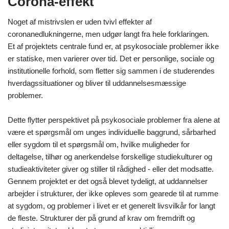
Corona-effekt
Noget af mistrivslen er uden tvivl effekter af
coronanedlukningerne, men udgør langt fra hele forklaringen.
Et af projektets centrale fund er, at psykosociale problemer ikke
er statiske, men varierer over tid. Det er personlige, sociale og
institutionelle forhold, som fletter sig sammen i de studerendes
hverdagssituationer og bliver til uddannelsesmæssige
problemer.
Dette flytter perspektivet på psykosociale problemer fra alene at
være et spørgsmål om unges individuelle baggrund, sårbarhed
eller sygdom til et spørgsmål om, hvilke muligheder for
deltagelse, tilhør og anerkendelse forskellige studiekulturer og
studieaktiviteter giver og stiller til rådighed - eller det modsatte.
Gennem projektet er det også blevet tydeligt, at uddannelser
arbejder i strukturer, der ikke opleves som gearede til at rumme
at sygdom, og problemer i livet er et generelt livsvilkår for langt
de fleste. Strukturer der på grund af krav om fremdrift og