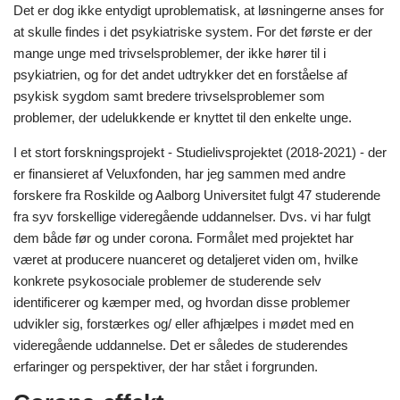
Det er dog ikke entydigt uproblematisk, at løsningerne anses for
at skulle findes i det psykiatriske system. For det første er der
mange unge med trivselsproblemer, der ikke hører til i
psykiatrien, og for det andet udtrykker det en forståelse af
psykisk sygdom samt bredere trivselsproblemer som
problemer, der udelukkende er knyttet til den enkelte unge.
I et stort forskningsprojekt - Studielivsprojektet (2018-2021) - der
er finansieret af Veluxfonden, har jeg sammen med andre
forskere fra Roskilde og Aalborg Universitet fulgt 47 studerende
fra syv forskellige videregående uddannelser. Dvs. vi har fulgt
dem både før og under corona. Formålet med projektet har
været at producere nuanceret og detaljeret viden om, hvilke
konkrete psykosociale problemer de studerende selv
identificerer og kæmper med, og hvordan disse problemer
udvikler sig, forstærkes og/ eller afhjælpes i mødet med en
videregående uddannelse. Det er således de studerendes
erfaringer og perspektiver, der har stået i forgrunden.