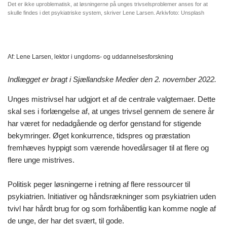
Det er ikke uproblematisk, at løsningerne på unges trivselsproblemer anses for at
skulle findes i det psykiatriske system, skriver Lene Larsen. Arkivfoto: Unsplash
Af:
Lene Larsen, lektor i ungdoms- og uddannelsesforskning
Indlægget er bragt i Sjællandske Medier den 2. november 2022.
Unges mistrivsel har udgjort et af de centrale valgtemaer. Dette
skal ses i forlængelse af, at unges trivsel gennem de senere år
har været for nedadgående og derfor genstand for stigende
bekymringer. Øget konkurrence, tidspres og præstation
fremhæves hyppigt som værende hovedårsager til at flere og
flere unge mistrives.
Politisk peger løsningerne i retning af flere ressourcer til
psykiatrien. Initiativer og håndsrækninger som psykiatrien uden
tvivl har hårdt brug for og som forhåbentlig kan komme nogle af
de unge, der har det svært, til gode.