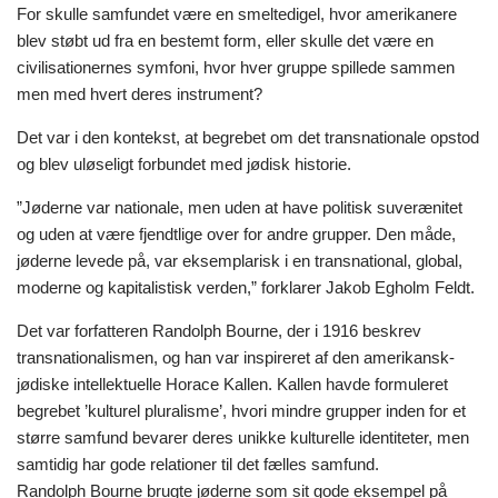
For skulle samfundet være en smeltedigel, hvor amerikanere
blev støbt ud fra en bestemt form, eller skulle det være en
civilisationernes symfoni, hvor hver gruppe spillede sammen
men med hvert deres instrument?
Det var i den kontekst, at begrebet om det transnationale opstod
og blev uløseligt forbundet med jødisk historie.
”Jøderne var nationale, men uden at have politisk suverænitet
og uden at være fjendtlige over for andre grupper. Den måde,
jøderne levede på, var eksemplarisk i en transnational, global,
moderne og kapitalistisk verden,” forklarer Jakob Egholm Feldt.
Det var forfatteren Randolph Bourne, der i 1916 beskrev
transnationalismen, og han var inspireret af den amerikansk-
jødiske intellektuelle Horace Kallen. Kallen havde formuleret
begrebet ’kulturel pluralisme’, hvori mindre grupper inden for et
større samfund bevarer deres unikke kulturelle identiteter, men
samtidig har gode relationer til det fælles samfund.
Randolph Bourne brugte jøderne som sit gode eksempel på