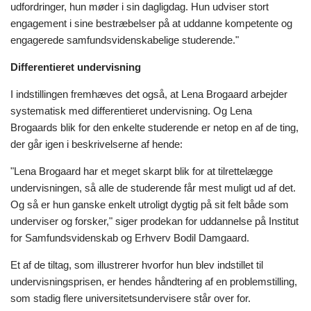
udfordringer, hun møder i sin dagligdag. Hun udviser stort
engagement i sine bestræbelser på at uddanne kompetente og
engagerede samfundsvidenskabelige studerende."
Differentieret undervisning
I indstillingen fremhæves det også, at Lena Brogaard arbejder
systematisk med differentieret undervisning. Og Lena
Brogaards blik for den enkelte studerende er netop en af de ting,
der går igen i beskrivelserne af hende:
"Lena Brogaard har et meget skarpt blik for at tilrettelægge
undervisningen, så alle de studerende får mest muligt ud af det.
Og så er hun ganske enkelt utroligt dygtig på sit felt både som
underviser og forsker," siger prodekan for uddannelse på Institut
for Samfundsvidenskab og Erhverv Bodil Damgaard.
Et af de tiltag, som illustrerer hvorfor hun blev indstillet til
undervisningsprisen, er hendes håndtering af en problemstilling,
som stadig flere universitetsundervisere står over for.