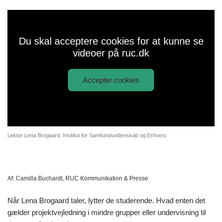
Du skal acceptere cookies for at kunne se
videoer på ruc.dk
Accepter cookies
Afspil
Lena Brogaard vinder
video:
undervisningspris
Lektor Lena Brogaard, Insititut for Samfundsvidenskab og Erhverv.
Af:
Camilla Buchardt, RUC Kommunikation & Presse
Når Lena Brogaard taler, lytter de studerende. Hvad enten det
gælder projektvejledning i mindre grupper eller undervisning til