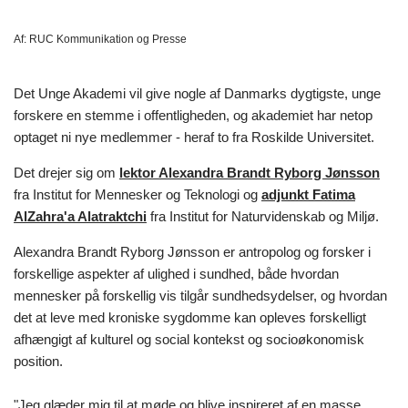
Af:
RUC Kommunikation og Presse
Det Unge Akademi vil give nogle af Danmarks dygtigste, unge
forskere en stemme i offentligheden, og akademiet har netop
optaget ni nye medlemmer - heraf to fra Roskilde Universitet.
Det drejer sig om
lektor Alexandra Brandt Ryborg Jønsson
fra Institut for Mennesker og Teknologi og
adjunkt Fatima
AlZahra'a Alatraktchi
fra Institut for Naturvidenskab og Miljø.
Alexandra Brandt Ryborg Jønsson er antropolog og forsker i
forskellige aspekter af ulighed i sundhed, både hvordan
mennesker på forskellig vis tilgår sundhedsydelser, og hvordan
det at leve med kroniske sygdomme kan opleves forskelligt
afhængigt af kulturel og social kontekst og socioøkonomisk
position.
"Jeg glæder mig til at møde og blive inspireret af en masse