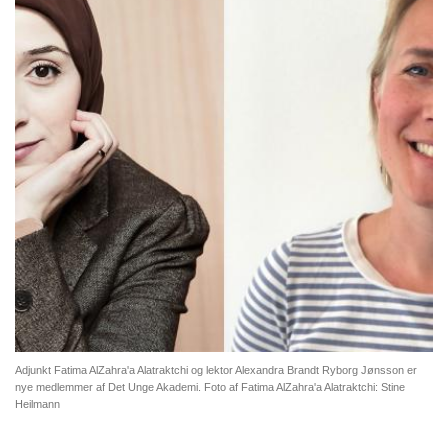
Adjunkt Fatima AlZahra'a Alatraktchi og lektor Alexandra Brandt Ryborg Jønsson er
nye medlemmer af Det Unge Akademi. Foto af Fatima AlZahra'a Alatraktchi: Stine
Heilmann