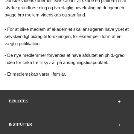
Danske Videnskabernes Selskab for at skabe en platform til at
styrke grundforskning og tværfaglig udveksling og derigennem
bygge bro mellem videnskab og samfund.
- For at blive medlem af akademiet skal ansøgeren have ydet et
selvstændigt bidrag til forskningen, for eksempel i form af en
vægtig publikation.
- De nye medlemmer forventes at have afsluttet en ph.d.-grad
inden for cirka tre til syv år på ansøgningstidspunktet.
- Et medlemskab varer i fem år.
BIBLIOTEK
INSTITUTTER