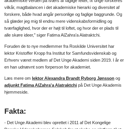
akademiske verden på tværs af faglige felter, fx unge forskeres
vilkår, magtbalancen i det akademiske hierarki og diversitet af
forskere, både hvad angår personlige og faglige baggrunde. Og
så glæder jeg mig til endnu mere videnskabsformidling og
tværfaglighed, hvor der er højt til loftet, og hvor der er plads til
alle skøre ideer,” siger Fatima AlZahra’a Alatraktchi.
Foruden de to nye medlemmer fra Roskilde Universitet har
lektor Kristoffer Kropp fra Institut for Samfundsvidenskab og
Erhverv været medlem af Det Unge Akademi siden 2019. I år er
en han udnævnt som forperson for akademiet.
Læs mere om
lektor Alexandra Brandt Ryborg Jønsson
og
adjunkt Fatima AlZahra'a Alatraktchi
på Det Unge Akademis
hjemmeside.
Fakta:
- Det Unge Akademi blev oprettet i 2011 af Det Kongelige