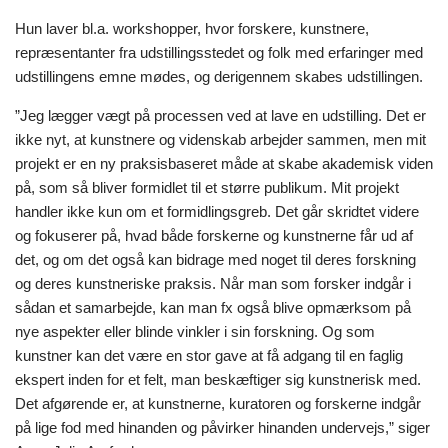
Hun laver bl.a. workshopper, hvor forskere, kunstnere,
repræsentanter fra udstillingsstedet og folk med erfaringer med
udstillingens emne mødes, og derigennem skabes udstillingen.
”Jeg lægger vægt på processen ved at lave en udstilling. Det er
ikke nyt, at kunstnere og videnskab arbejder sammen, men mit
projekt er en ny praksisbaseret måde at skabe akademisk viden
på, som så bliver formidlet til et større publikum. Mit projekt
handler ikke kun om et formidlingsgreb. Det går skridtet videre
og fokuserer på, hvad både forskerne og kunstnerne får ud af
det, og om det også kan bidrage med noget til deres forskning
og deres kunstneriske praksis. Når man som forsker indgår i
sådan et samarbejde, kan man fx også blive opmærksom på
nye aspekter eller blinde vinkler i sin forskning. Og som
kunstner kan det være en stor gave at få adgang til en faglig
ekspert inden for et felt, man beskæftiger sig kunstnerisk med.
Det afgørende er, at kunstnerne, kuratoren og forskerne indgår
på lige fod med hinanden og påvirker hinanden undervejs,” siger