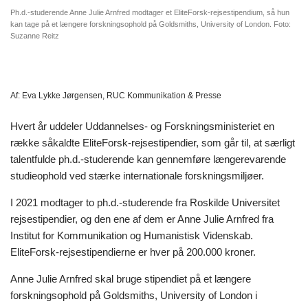
Ph.d.-studerende Anne Julie Arnfred modtager et EliteForsk-rejsestipendium, så hun
kan tage på et længere forskningsophold på Goldsmiths, University of London. Foto:
Suzanne Reitz
Af:
Eva Lykke Jørgensen, RUC Kommunikation & Presse
Hvert år uddeler Uddannelses- og Forskningsministeriet en
række såkaldte EliteForsk-rejsestipendier, som går til, at særligt
talentfulde ph.d.-studerende kan gennemføre længerevarende
studieophold ved stærke internationale forskningsmiljøer.
I 2021 modtager to ph.d.-studerende fra Roskilde Universitet
rejsestipendier, og den ene af dem er Anne Julie Arnfred fra
Institut for Kommunikation og Humanistisk Videnskab.
EliteForsk-rejsestipendierne er hver på 200.000 kroner.
Anne Julie Arnfred skal bruge stipendiet på et længere
forskningsophold på Goldsmiths, University of London i