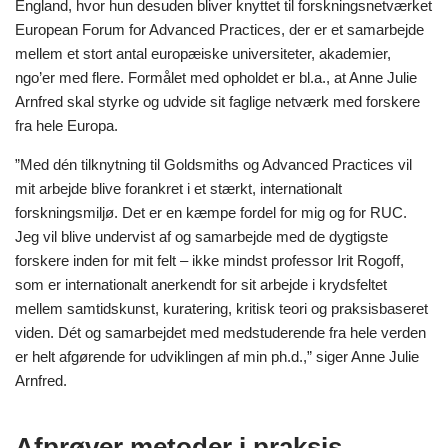
England, hvor hun desuden bliver knyttet til forskningsnetværket
European Forum for Advanced Practices, der er et samarbejde
mellem et stort antal europæiske universiteter, akademier,
ngo’er med flere. Formålet med opholdet er bl.a., at Anne Julie
Arnfred skal styrke og udvide sit faglige netværk med forskere
fra hele Europa.
”Med dén tilknytning til Goldsmiths og Advanced Practices vil
mit arbejde blive forankret i et stærkt, internationalt
forskningsmiljø. Det er en kæmpe fordel for mig og for RUC.
Jeg vil blive undervist af og samarbejde med de dygtigste
forskere inden for mit felt – ikke mindst professor Irit Rogoff,
som er internationalt anerkendt for sit arbejde i krydsfeltet
mellem samtidskunst, kuratering, kritisk teori og praksisbaseret
viden. Dét og samarbejdet med medstuderende fra hele verden
er helt afgørende for udviklingen af min ph.d.,” siger Anne Julie
Arnfred.
Afprøver metoder i praksis