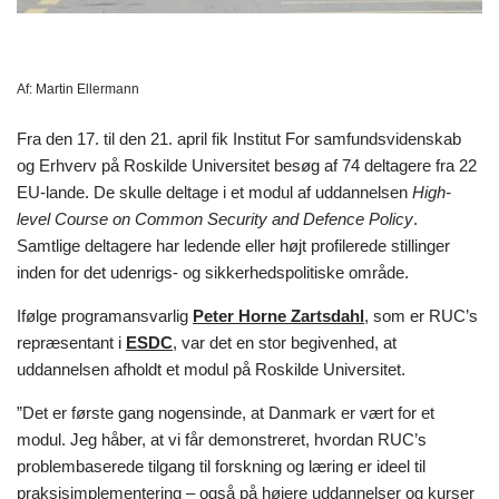
Af:
Martin Ellermann
Fra den 17. til den 21. april fik Institut For samfundsvidenskab
og Erhverv på Roskilde Universitet besøg af 74 deltagere fra 22
EU-lande. De skulle deltage i et modul af uddannelsen
High-
level Course on Common Security and Defence Policy
.
Samtlige deltagere har ledende eller højt profilerede stillinger
inden for det udenrigs- og sikkerhedspolitiske område.
Ifølge programansvarlig
Peter Horne Zartsdahl
, som er RUC’s
repræsentant i
ESDC
, var det en stor begivenhed, at
uddannelsen afholdt et modul på Roskilde Universitet.
”Det er første gang nogensinde, at Danmark er vært for et
modul. Jeg håber, at vi får demonstreret, hvordan RUC’s
problembaserede tilgang til forskning og læring er ideel til
praksisimplementering – også på højere uddannelser og kurser