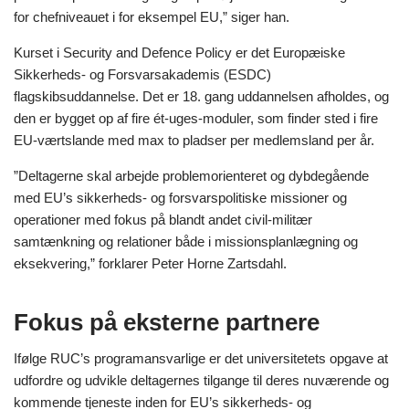
for chefniveauet i for eksempel EU,” siger han.
Kurset i Security and Defence Policy er det Europæiske
Sikkerheds- og Forsvarsakademis (ESDC)
flagskibsuddannelse. Det er 18. gang uddannelsen afholdes, og
den er bygget op af fire ét-uges-moduler, som finder sted i fire
EU-værtslande med max to pladser per medlemsland per år.
”Deltagerne skal arbejde problemorienteret og dybdegående
med EU’s sikkerheds- og forsvarspolitiske missioner og
operationer med fokus på blandt andet civil-militær
samtænkning og relationer både i missionsplanlægning og
eksekvering,” forklarer Peter Horne Zartsdahl.
Fokus på eksterne partnere
Ifølge RUC’s programansvarlige er det universitetets opgave at
udfordre og udvikle deltagernes tilgange til deres nuværende og
kommende tjeneste inden for EU’s sikkerheds- og