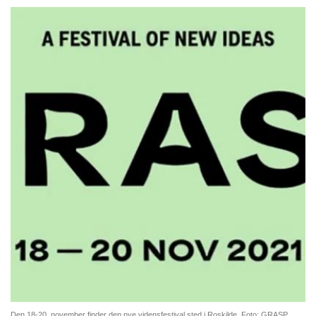
Den 18-20. november finder den nye vidensfestival sted i Roskilde. Foto: GRASP