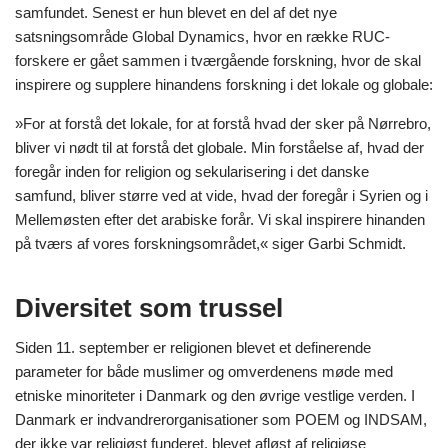
samfundet. Senest er hun blevet en del af det nye
satsningsområde Global Dynamics, hvor en række RUC-
forskere er gået sammen i tværgående forskning, hvor de skal
inspirere og supplere hinandens forskning i det lokale og globale:
»For at forstå det lokale, for at forstå hvad der sker på Nørrebro,
bliver vi nødt til at forstå det globale. Min forståelse af, hvad der
foregår inden for religion og sekularisering i det danske
samfund, bliver større ved at vide, hvad der foregår i Syrien og i
Mellemøsten efter det arabiske forår. Vi skal inspirere hinanden
på tværs af vores forskningsområdet,« siger Garbi Schmidt.
Diversitet som trussel
Siden 11. september er religionen blevet et definerende
parameter for både muslimer og omverdenens møde med
etniske minoriteter i Danmark og den øvrige vestlige verden. I
Danmark er indvandrerorganisationer som POEM og INDSAM,
der ikke var religiøst funderet, blevet afløst af religiøse