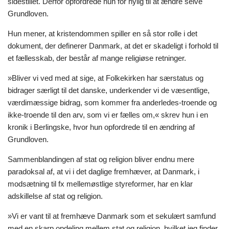
sidestillet. Derfor opfordrede hun for nylig til at ændre selve
Grundloven.
Hun mener, at kristendommen spiller en så stor rolle i det
dokument, der definerer Danmark, at det er skadeligt i forhold til
et fællesskab, der består af mange religiøse retninger.
»Bliver vi ved med at sige, at Folkekirken har særstatus og
bidrager særligt til det danske, underkender vi de væsentlige,
værdimæssige bidrag, som kommer fra anderledes-troende og
ikke-troende til den arv, som vi er fælles om,« skrev hun i en
kronik i Berlingske, hvor hun opfordrede til en ændring af
Grundloven.
Sammenblandingen af stat og religion bliver endnu mere
paradoksal af, at vi i det daglige fremhæver, at Danmark, i
modsætning til fx mellemøstlige styreformer, har en klar
adskillelse af stat og religion.
»Vi er vant til at fremhæve Danmark som et sekulært samfund
med en skarp opdeling mellem stat og religion, hvilket jeg finder