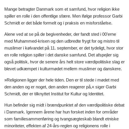
Mange betragter Danmark som et samfund, hvor religion ikke
spiller en rolle i den offentlige sfære. Men ifølge professor Garbi
Schmidt er det både formelt og i praksis en misforståelse.
Alene ved at se på de begivenheder, der fandt sted i 00’erne
med Muhammed-krisen og den udbredte frygt for og mistro til
muslimer i kølvandet på 11. september, er det tydeligt, hvor stor
en rolle religion spiller i det danske samfund. Det afspejler sig
også politisk, hvor de senere års helt store værdipolitiske slag er
blevet udkæmpet i kulturmødet mellem muslimer og danskere.
»Religionen ligger der hele tiden. Den er til stede i mødet med
den anden og er noget, den anden reagerer på,« siger Garbi
Schmidt, der er tilknyttet Institut for Kultur og Identitet.
Hun befinder sig midt i brændpunktet af den værdipolitiske debat
i Danmark. Igennem årene har hun forsket inden for områder
som familiesammenføring og tvangsægteskab blandt etniske
minoriteter, effekten af 24-års-reglen og religionens rolle i