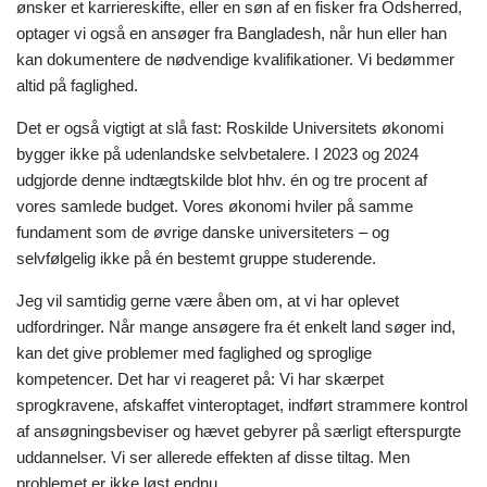
ønsker et karriereskifte, eller en søn af en fisker fra Odsherred,
optager vi også en ansøger fra Bangladesh, når hun eller han
kan dokumentere de nødvendige kvalifikationer. Vi bedømmer
altid på faglighed.
Det er også vigtigt at slå fast: Roskilde Universitets økonomi
bygger ikke på udenlandske selvbetalere. I 2023 og 2024
udgjorde denne indtægtskilde blot hhv. én og tre procent af
vores samlede budget. Vores økonomi hviler på samme
fundament som de øvrige danske universiteters – og
selvfølgelig ikke på én bestemt gruppe studerende.
Jeg vil samtidig gerne være åben om, at vi har oplevet
udfordringer. Når mange ansøgere fra ét enkelt land søger ind,
kan det give problemer med faglighed og sproglige
kompetencer. Det har vi reageret på: Vi har skærpet
sprogkravene, afskaffet vinteroptaget, indført strammere kontrol
af ansøgningsbeviser og hævet gebyrer på særligt efterspurgte
uddannelser. Vi ser allerede effekten af disse tiltag. Men
problemet er ikke løst endnu.