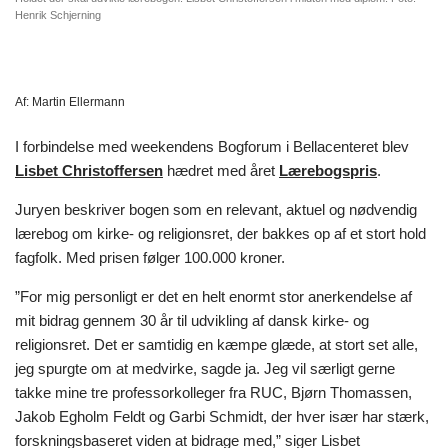
Henrik Schjerning
Af:
Martin Ellermann
I forbindelse med weekendens Bogforum i Bellacenteret blev
Lisbet Christoffersen
hædret med året
Lærebogspris
.
Juryen beskriver bogen som en relevant, aktuel og nødvendig
lærebog om kirke- og religionsret, der bakkes op af et stort hold
fagfolk. Med prisen følger 100.000 kroner.
”For mig personligt er det en helt enormt stor anerkendelse af
mit bidrag gennem 30 år til udvikling af dansk kirke- og
religionsret. Det er samtidig en kæmpe glæde, at stort set alle,
jeg spurgte om at medvirke, sagde ja. Jeg vil særligt gerne
takke mine tre professorkolleger fra RUC, Bjørn Thomassen,
Jakob Egholm Feldt og Garbi Schmidt, der hver især har stærk,
forskningsbaseret viden at bidrage med,” siger Lisbet