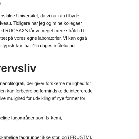
S:
ilde Universitet, da vi nu kan tilbyde
iveau. Tidligere har jeg og mine kollegaer
 Med RUCSAXS får vi meget mere stråletid til
 tæt på vores egne laboratorier. Vi kan også
vi typisk kun har 4-5 dages måletid ad
ervsliv
 nanolitografi, der giver forskerne mulighed for
rafien kan forbedre og formindske de integrerede
e mulighed for udvikling af nye former for
abelige fagområder som fx kemi,
nskabelige faggrupper ikke stor, og i FRUSTMI,