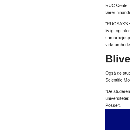
RUC Center fo
lærer hinande
”RUCSAXS vil
livligt og int
samarbejdspa
virksomheder
Bliv
Også de stud
Scientific M
”De studeren
universitete
Posselt.