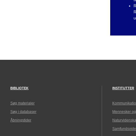
R
R
u
BIBLIOTEK
INSTITUTTER
Søg materialer
Kommunikatio
Søg i databaser
Mennesker og
Åbningstider
Naturvidenska
Samfundsvide