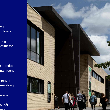
ing’
iplinary
) og
titut for
n spredte
 man regne
rundt i
metal- og
rerede
fx når
felt.