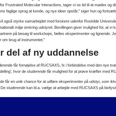
r Frustrated Molecular Interactions, tager vi os tid til at mødes og di
ns faglige sprog at kende, og nye ideer opstår,” siger hun og fortsætt
 også styrke samarbejdet med forskere udenfor Roskilde Universitet. 
ernationalt miljø omkring udstyret. Bevillingen giver mulighed for, at vi 
rtnere på besøg til workshops, fælles eksperimenter og lignende. Jeg 
 om brug af instrumentet.”
er del af ny uddannelse
erende får fornøjelse af RUCSAXS, fx i forbindelse med den nye tvæ
odelling’, hvor de studerende får mulighed for at prøve kræfter med 
de får en unik chance for at udføre eksperimenter på udstyr, som ikk
r. De studerende kan bl.a. vælge at arbejde med RUCSAXS på biofysisk