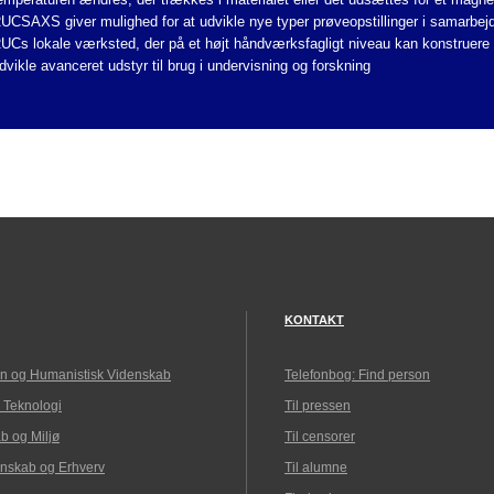
UCSAXS giver mulighed for at udvikle nye typer prøveopstillinger i samarbe
UCs lokale værksted, der på et højt håndværksfagligt niveau kan konstruere
dvikle avanceret udstyr til brug i undervisning og forskning
KONTAKT
n og Humanistisk Videnskab
Telefonbog: Find person
 Teknologi
Til pressen
b og Miljø
Til censorer
nskab og Erhverv
Til alumne