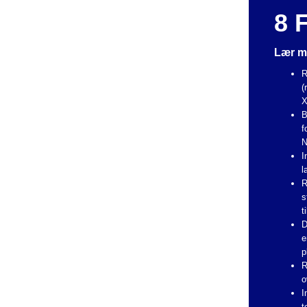
8 
Lær m
R
(
X
B
f
N
I
l
R
s
t
D
e
p
R
o
I
t