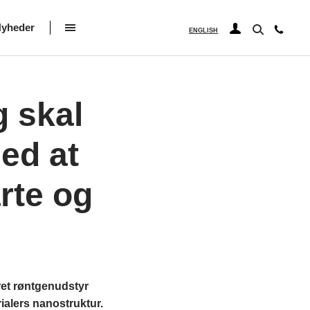
yheder
ENGLISH
g skal
ed at
rte og
ret røntgenudstyr
ialers nanostruktur.