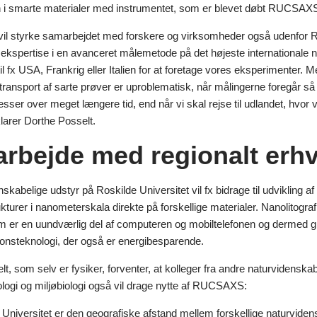
n i smarte materialer med instrumentet, som er blevet døbt RUCSAX
 styrke samarbejdet med forskere og virksomheder også udenfor Rosk
 ekspertise i en avanceret målemetode på det højeste internationale n
til fx USA, Frankrig eller Italien for at foretage vores eksperimenter.
transport af sarte prøver er uproblematisk, når målingerne foregår så
sser over meget længere tid, end når vi skal rejse til udlandet, hvor 
larer Dorthe Posselt.
rbejde med regionalt erhv
skabelige udstyr på Roskilde Universitet vil fx bidrage til udvikling af
trukturer i nanometerskala direkte på forskellige materialer. Nanolitog
m er en uundværlig del af computeren og mobiltelefonen og dermed giv
nsteknologi, der også er energibesparende.
t, som selv er fysiker, forventer, at kolleger fra andre naturvidensk
logi og miljøbiologi også vil drage nytte af RUCSAXS:
 Universitet er den geografiske afstand mellem forskellige naturvide