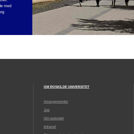
jde med
 og
OM ROSKILDE UNIVERSITET
Arrangementer
Job
Om websitet
Intranet