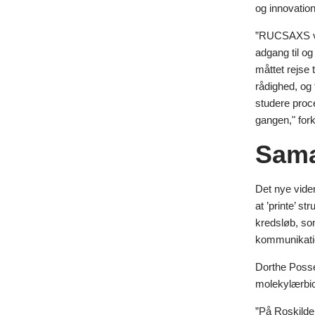
og innovatio
”RUCSAXS vil
adgang til og
måttet rejse 
rådighed, og 
studere proce
gangen," fork
Sama
Det nye viden
at ’printe’ s
kredsløb, so
kommunikatio
Dorthe Possel
molekylærbio
”På Roskilde