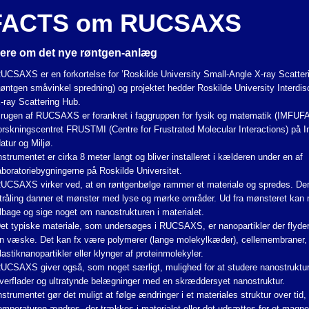
FACTS om RUCSAXS
ere om det nye røntgen-anlæg
UCSAXS er en forkortelse for ’Roskilde University Small-Angle X-ray Scatter
røntgen småvinkel spredning) og projektet hedder Roskilde University Interdisc
-ray Scattering Hub.
rugen af RUCSAXS er forankret i faggruppen for fysik og matematik (IMFUFA
orskningscentret FRUSTMI (Centre for Frustrated Molecular Interactions) på Ins
atur og Miljø.
nstrumentet er cirka 8 meter langt og bliver installeret i kælderen under en af
aboratoriebygningerne på Roskilde Universitet.
UCSAXS virker ved, at en røntgenbølge rammer et materiale og spredes. De
tråling danner et mønster med lyse og mørke områder. Ud fra mønsteret kan
ilbage og sige noget om nanostrukturen i materialet.
et typiske materiale, som undersøges i RUCSAXS, er nanopartikler der flyder 
n væske. Det kan fx være polymerer (lange molekylkæder), cellemembraner, 
lastiknanopartikler eller klynger af proteinmolekyler.
UCSAXS giver også, som noget særligt, mulighed for at studere nanostruktu
verflader og ultratynde belægninger med en skræddersyet nanostruktur.
nstrumentet gør det muligt at følge ændringer i et materiales struktur over tid, 
emperaturen ændres, der trækkes i materialet eller det udsættes for et magnet