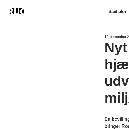
Bachelor
Gå
til
hovedindhold
18. december 
Nyt
hjæ
udv
mil
En bevillin
bringer Ros