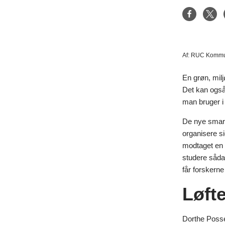
Af:
RUC Kommun
En grøn, miljø
Det kan også
man bruger i 
De nye smart
organisere s
modtaget en 
studere såda
får forskerne
Løft
Dorthe Possel