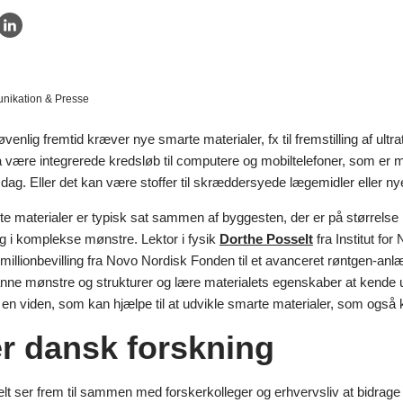
ikation & Presse
venlig fremtid kræver nye smarte materialer, fx til fremstilling af ultra
 være integrerede kredsløb til computere og mobiltelefoner, som er
dag. Eller det kan være stoffer til skræddersyede lægemidler eller nye
e materialer er typisk sat sammen af byggesten, der er på størrelse
ig i komplekse mønstre. Lektor i fysik
Dorthe Posselt
fra Institut for
millionbevilling fra Novo Nordisk Fonden til et avanceret røntgen-anl
nne mønstre og strukturer og lære materialets egenskaber at kende u
 en viden, som kan hjælpe til at udvikle smarte materialer, som også
er dansk forskning
t ser frem til sammen med forskerkolleger og erhvervsliv at bidrage 