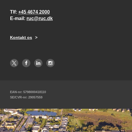
Tlf
+45 4674 2000
E-mail
ruc@ruc.dk
Kontakt os
EAN-nr: 5798000418110
SE/CVR-nr: 29057559