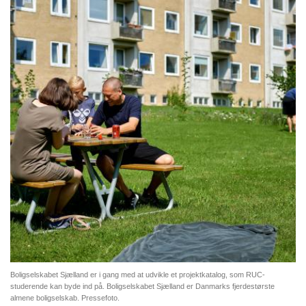
Boligselskabet Sjælland er i gang med at udvikle et projektkatalog, som RUC-
studerende kan byde ind på. Boligselskabet Sjælland er Danmarks fjerdestørste
almene boligselskab. Pressefoto.