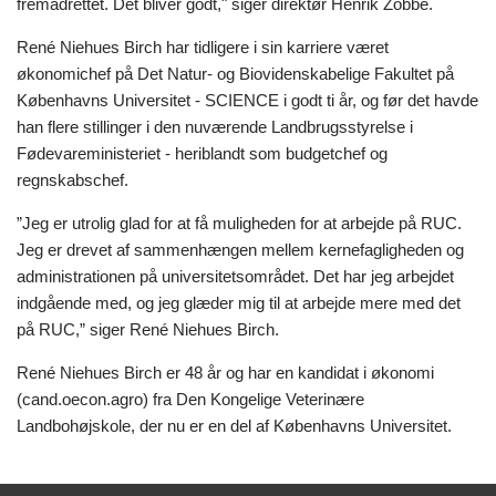
fremadrettet. Det bliver godt," siger direktør Henrik Zobbe.
René Niehues Birch har tidligere i sin karriere været
økonomichef på Det Natur- og Biovidenskabelige Fakultet på
Københavns Universitet - SCIENCE i godt ti år, og før det havde
han flere stillinger i den nuværende Landbrugsstyrelse i
Fødevareministeriet - heriblandt som budgetchef og
regnskabschef.
”Jeg er utrolig glad for at få muligheden for at arbejde på RUC.
Jeg er drevet af sammenhængen mellem kernefagligheden og
administrationen på universitetsområdet. Det har jeg arbejdet
indgående med, og jeg glæder mig til at arbejde mere med det
på RUC,” siger René Niehues Birch.
René Niehues Birch er 48 år og har en kandidat i økonomi
(cand.oecon.agro) fra Den Kongelige Veterinære
Landbohøjskole, der nu er en del af Københavns Universitet.