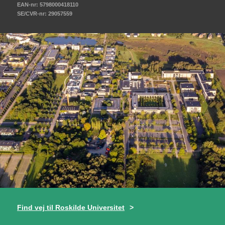
EAN-nr: 5798000418110
SE/CVR-nr: 29057559
Find vej til Roskilde Universitet