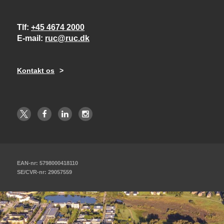
Tlf
+45 4674 2000
E-mail
ruc@ruc.dk
Kontakt os
EAN-nr: 5798000418110
SE/CVR-nr: 29057559