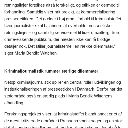
retningslinjer fortolkes altså forskelligt, og etikken er dermed til
forhandling. Samtidig viser mit projekt, at kommercialisering
presser etikken. Det gælder i høj grad i forhold til kriminalstoffet,
hvor journalister skal balancere at overholde presseetiske
retningslinjer – og samtidig servicere et til tider umætteligt true
crime-elskende publikum, der næsten ikke kan få blodige
detaljer nok. Det stiller journalisterne i en række dilemmaer,”
siger Maria Bendix Wittchen.
Kriminaljournalistik rummer særlige dilemmaer
Netop kriminaljournalistik spiller en central rolle i udviklingen og
institutionaliseringen af presseetikken i Danmark. Derfor har det
stofområde også en særlig plads i Maria Bendix Wittchens
afhandling.
Forskningsprojektet viser, at kriminalstoffet blandt andet er et af
de mest kritiserede områder i Pressenævnets sager, og en stor
del af sagerne handler om, at medier bliver kritiseret for at gå for