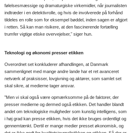
følelsesmæssige og dramaturgiske virkemidler, når journalisten
indtræder i en detektivrolle, og hvis de involverede på forhånd
tildeles en rolle som for eksempel bøddel, inden sagen er afgjort
i retten. Så kan man risikere, at den fascinerende fortælling
trumfer vigtige etiske overvejelser," siger hun.
Teknologi og økonomi presser etikken
Overordnet set konkluderer afhandlingen, at Danmark
sammenlignet med mange andre lande har et ret avanceret
netværk af praksisser, lovgivning og aktører, som samlet set
skal sikre, at medierne tager ansvar.
”Men vi skal også være opmærksomme på de faktorer, der
presser medierne og dermed også etikken. Det handler blandt
andet om teknologiske muligheder som kunstig intelligens, som
i høj grad kan presse etikken, hvis det ikke bruges ordentligt og
gennemtænkt. Dertil er mange medier presset økonomisk, og
det er ikke godt for kvalitetsjournalistikken og etikken. Så der er