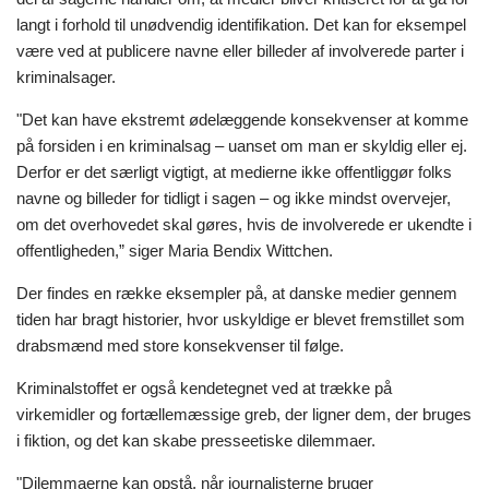
langt i forhold til unødvendig identifikation. Det kan for eksempel
være ved at publicere navne eller billeder af involverede parter i
kriminalsager.
"Det kan have ekstremt ødelæggende konsekvenser at komme
på forsiden i en kriminalsag – uanset om man er skyldig eller ej.
Derfor er det særligt vigtigt, at medierne ikke offentliggør folks
navne og billeder for tidligt i sagen – og ikke mindst overvejer,
om det overhovedet skal gøres, hvis de involverede er ukendte i
offentligheden,” siger Maria Bendix Wittchen.
Der findes en række eksempler på, at danske medier gennem
tiden har bragt historier, hvor uskyldige er blevet fremstillet som
drabsmænd med store konsekvenser til følge.
Kriminalstoffet er også kendetegnet ved at trække på
virkemidler og fortællemæssige greb, der ligner dem, der bruges
i fiktion, og det kan skabe presseetiske dilemmaer.
"Dilemmaerne kan opstå, når journalisterne bruger