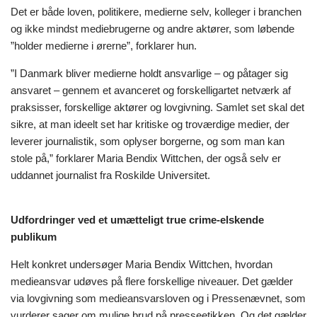
Det er både loven, politikere, medierne selv, kolleger i branchen
og ikke mindst mediebrugerne og andre aktører, som løbende
”holder medierne i ørerne”, forklarer hun.
”I Danmark bliver medierne holdt ansvarlige – og påtager sig
ansvaret – gennem et avanceret og forskelligartet netværk af
praksisser, forskellige aktører og lovgivning. Samlet set skal det
sikre, at man ideelt set har kritiske og troværdige medier, der
leverer journalistik, som oplyser borgerne, og som man kan
stole på,” forklarer Maria Bendix Wittchen, der også selv er
uddannet journalist fra Roskilde Universitet.
Udfordringer ved et umætteligt true crime-elskende
publikum
Helt konkret undersøger Maria Bendix Wittchen, hvordan
medieansvar udøves på flere forskellige niveauer. Det gælder
via lovgivning som medieansvarsloven og i Pressenævnet, som
vurderer sager om mulige brud på presseetikken. Og det gælder