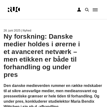
Gå
til
hovedindhold
26. juni 2025
| Nyhed
Ny forskning: Danske
medier holdes i ørerne i
et avanceret netværk –
men etikken er både til
forhandling og under
pres
Den danske medieverden rummer en række redskaber
til at sikre ansvarlige medier, men medieansvaret og
presseetiske grænser er hele tiden til forhandling. Og
under pres, konkluderer studielektor Maria Bendix
Wittchen i sin ph.d.-afhandling.