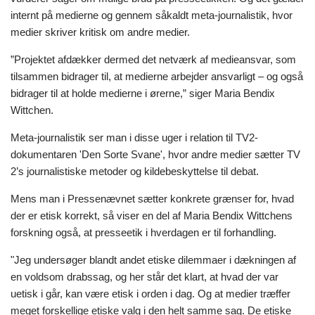
internt på medierne og gennem såkaldt meta-journalistik, hvor
medier skriver kritisk om andre medier.
”Projektet afdækker dermed det netværk af medieansvar, som
tilsammen bidrager til, at medierne arbejder ansvarligt – og også
bidrager til at holde medierne i ørerne,” siger Maria Bendix
Wittchen.
Meta-journalistik ser man i disse uger i relation til TV2-
dokumentaren 'Den Sorte Svane', hvor andre medier sætter TV
2’s journalistiske metoder og kildebeskyttelse til debat.
Mens man i Pressenævnet sætter konkrete grænser for, hvad
der er etisk korrekt, så viser en del af Maria Bendix Wittchens
forskning også, at presseetik i hverdagen er til forhandling.
"Jeg undersøger blandt andet etiske dilemmaer i dækningen af
en voldsom drabssag, og her står det klart, at hvad der var
uetisk i går, kan være etisk i orden i dag. Og at medier træffer
meget forskellige etiske valg i den helt samme sag. De etiske