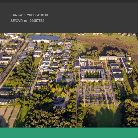
EAN-nr: 5798000418110
SE/CVR-nr: 29057559