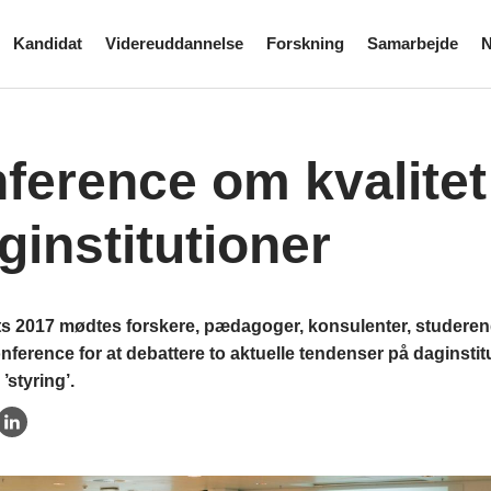
Kandidat
Videreuddannelse
Forskning
Samarbejde
N
ference om kvalitet
aginstitutioner
s 2017 mødtes forskere, pædagoger, konsulenter, studerende
ference for at debattere to aktuelle tendenser på daginsti
 ’styring’.