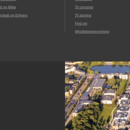
b og Miljø
Til censorer
nskab og Erhverv
Til alumne
Find vej
Whistleblowerordning