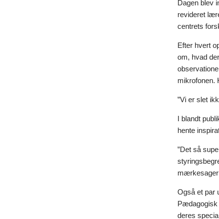
Dagen blev i
revideret lær
centrets for
Efter hvert 
om, hvad der 
observatione
mikrofonen. 
”Vi er slet i
I blandt pub
hente inspirat
”Det så super
styringsbegre
mærkesager at
Også et par u
Pædagogisk s
deres specia