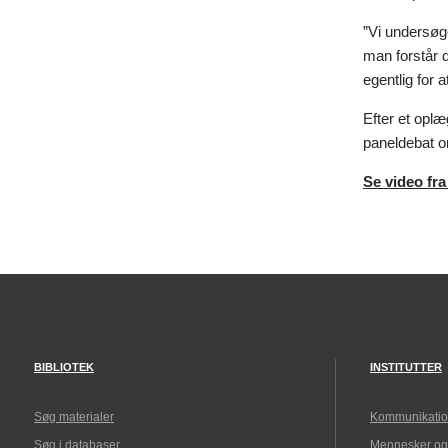
”Vi undersøge
man forstår d
egentlig for a
Efter et opl
paneldebat om
Se video fra
BIBLIOTEK
INSTITUTTER
Søg materialer
Kommunikatio
Søg i databaser
Mennesker og