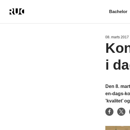
Bachelor
Gå
til
hovedindhold
08. marts 2017
Kon
i d
Den 8. mart
en-dags-kon
’kvalitet’ og