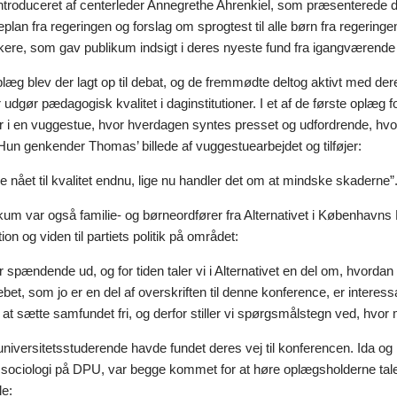
ntroduceret af centerleder Annegrethe Ahrenkiel, som præsenterede de
eplan fra regeringen og forslag om sprogtest til alle børn fra regerin
skere, som gav publikum indsigt i deres nyeste fund fra igangværende 
oplæg blev der lagt op til debat, og de fremmødte deltog aktivt med d
udgør pædagogisk kvalitet i daginstitutioner. I et af de første oplæg
r i en vuggestue, hvor hverdagen syntes presset og udfordrende, hvor
Hun genkender Thomas’ billede af vuggestuearbejdet og tilføjer:
kke nået til kvalitet endnu, lige nu handler det om at mindske skaderne”
likum var også familie- og børneordfører fra Alternativet i Københa
ion og viden til partiets politik på området:
 spændende ud, og for tiden taler vi i Alternativet en del om, hvordan v
bet, som jo er en del af overskriften til denne konference, er interessa
 sætte samfundet fri, og derfor stiller vi spørgsmålstegn ved, hvor m
niversitetsstuderende havde fundet deres vej til konferencen. Ida og
ociologi på DPU, var begge kommet for at høre oplægsholderne tale o
le: