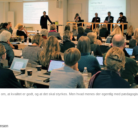
e om, at kvalitet er godt, og at det skal styrkes. Men hvad menes der egentlig med pædagogis
ensen