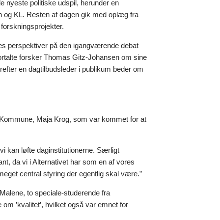
 nyeste politiske udspil, herunder en
gen og KL. Resten af dagen gik med oplæg fra
forskningsprojekter.
eres perspektiver på den igangværende debat
 fortalte forsker Thomas Gitz-Johansen om sine
efter en dagtilbudsleder i publikum beder om
.
vns Kommune, Maja Krog, som var kommet for at
i kan løfte daginstitutionerne. Særligt
nt, da vi i Alternativet har som en af vores
eget central styring der egentlig skal være.”
 Malene, to speciale-studerende fra
m ’kvalitet’, hvilket også var emnet for