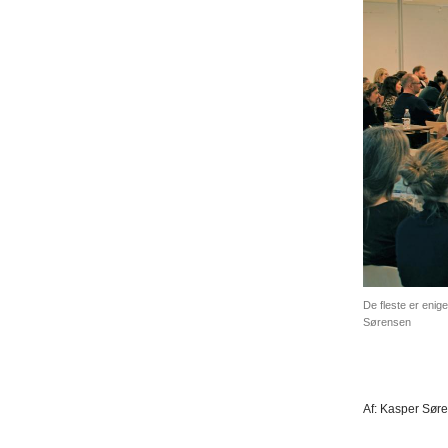
De fleste er enig
Sørensen
Af:
Kasper Sør