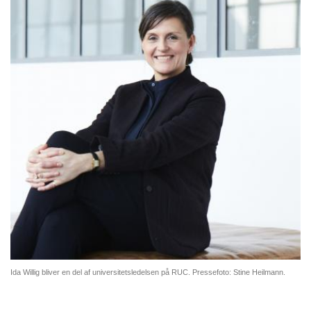
Ida Willig bliver en del af universitetsledelsen på RUC. Pressefoto: Stine Heilmann.