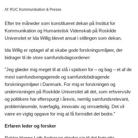
Af:
RUC Kommunikation & Presse
Efter tre måneder som konstitueret dekan på Institut for
Kommunikation og Humanistisk Videnskab på Roskilde
Universitet er Ida Willig blevet ansat i stillingen som dekan.
Ida Willig er optaget af at skabe gode forskningsmiljøer, der
bidrager til de store samfundsdagsordener:
"Jeg glæder mig meget til at stå i spidsen for – og bag – et af de
mest samfundsengagerede og samfundsbidragende
forskningsmiljøer i Danmark. For mig er forskningen og
undervisningen på Roskilde Universitet alt det, som erhvervsliv
og politikere har efterspurgt i årevis, nemlig samfundsrelevant,
problemløsende, tværfaglig, innovativ og omsættelig. Det vil
være en vigtig opgave for mig at få formidlet det bedre.”
Erfaren leder og forsker
Rektor Hanne Leth Andersen glæder sig til det fortsatte