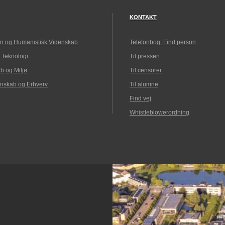
KONTAKT
n og Humanistisk Videnskab
Telefonbog: Find person
 Teknologi
Til pressen
b og Miljø
Til censorer
nskab og Erhverv
Til alumne
Find vej
Whistleblowerordning