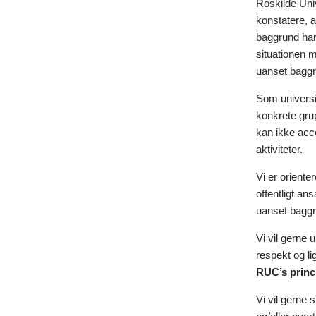
Roskilde Unive
konstatere, 
baggrund har 
situationen m
uanset baggr
Som universit
konkrete gru
kan ikke acc
aktiviteter.
Vi er orient
offentligt ans
uanset baggr
Vi vil gerne
respekt og li
RUC’s princ
Vi vil gerne 