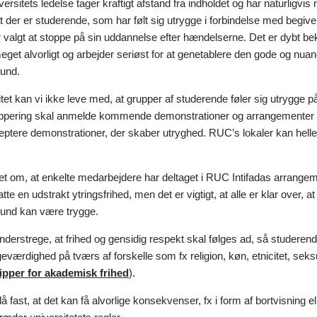
rsitets ledelse tager kraftigt afstand fra indholdet og har naturligvis me
at der er studerende, som har følt sig utrygge i forbindelse med begi
valgt at stoppe på sin uddannelse efter hændelserne. Det er dybt bekl
eget alvorligt og arbejder seriøst for at genetablere den gode og nuance
und.
et kan vi ikke leve med, at grupper af studerende føler sig utrygge 
ppering skal anmelde kommende demonstrationer og arrangementer på fo
eptere demonstrationer, der skaber utryghed. RUC’s lokaler kan helle
eret om, at enkelte medarbejdere har deltaget i RUC Intifadas arrang
atte en udstrakt ytringsfrihed, men det er vigtigt, at alle er klar over, 
und kan være trygge.
 understrege, at frihed og gensidig respekt skal følges ad, så stude
geværdighed på tværs af forskelle som fx religion, køn, etnicitet, seksu
ipper for akademisk frihed
).
slå fast, at det kan få alvorlige konsekvenser, fx i form af bortvisning 