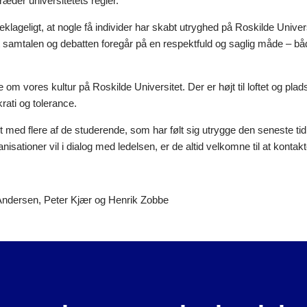
træder universitetets regler.
eklageligt, at nogle få individer har skabt utryghed på Roskilde Universit
t samtalen og debatten foregår på en respektfuld og saglig måde – bå
 om vores kultur på Roskilde Universitet. Der er højt til loftet og plads 
rati og tolerance.
kt med flere af de studerende, som har følt sig utrygge den seneste ti
nisationer vil i dialog med ledelsen, er de altid velkomne til at kontakt
Andersen, Peter Kjær og Henrik Zobbe