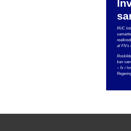
In
sa
RUC Inti
samarbej
realkred
af FN’s 
Roskilde
kan være
– fx i I
Regerin