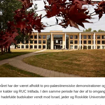
teråret har der været afholdt to pro-palæstinensiske demonstrationer og
r kalder sig RUC Intifada. I den samme periode har der af to omgange 
adefulde budskaber vendt mod Israel, jøder og Roskilde Universite