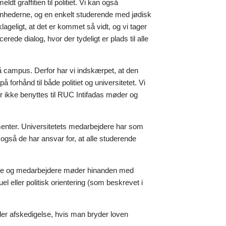
ldt graffitien til politiet. Vi kan også
venhederne, og en enkelt studerende med jødisk
ageligt, at det er kommet så vidt, og vi tager
rede dialog, hvor der tydeligt er plads til alle
på campus. Derfor har vi indskærpet, at den
rhånd til både politiet og universitetet. Vi
r ikke benyttes til RUC Intifadas møder og
ementer. Universitetets medarbejdere har som
at også de har ansvar for, at alle studerende
rende og medarbejdere møder hinanden med
el eller politisk orientering (som beskrevet i
eller afskedigelse, hvis man bryder loven