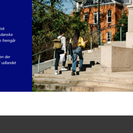
isk
i danske
m fremgår
Men der
i udlandet