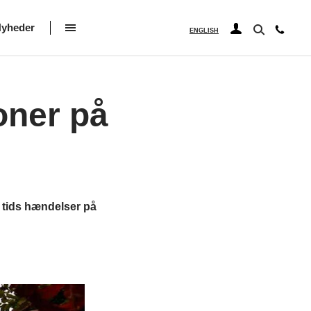
yheder
ENGLISH
oner på
e tids hændelser på