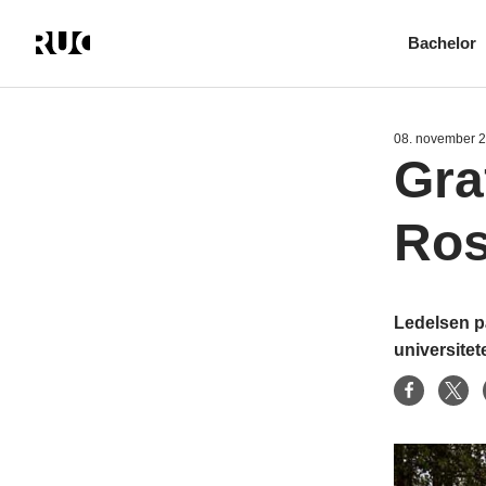
Bachelor
Gå
til
hovedindhold
08. november 
Gra
Ros
Ledelsen på
universitet