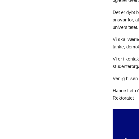
og/eller over
Det er dybt b
ansvar for, a
universitetet.
Vi skal værne
tanke, demok
Vi er i konta
studenterorga
Venlig hilsen
Hanne Leth 
Rektoratet