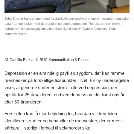
John Shorter har sammen med forskerkollegaer analyseret store mængder genetiske
data fra mennesker med depression og uden depression. Resultaterne er blevet
publiceret i det prestigefyldte videnskabelige tidsskrift 'Nature Genetics'. Foto:
Matthew Minton.
Af:
Camilla Buchardt, RUC Kommunikation & Presse
Depression er en almindelig psykisk sygdom, der kan ramme
mennesker på forskellige tidspunkter i livet. En ny undersøgelse
viser, at generne spiller en større rolle ved depression, der
opstår før 25-årsalderen, end ved depression, der først opstår
efter 50-årsalderen.
Forskellen kan få stor betydning for, hvordan vi i fremtiden
identificerer, støtter og behandler de mennesker, der er mest
sårbare – særligt i forhold til selvmordsrisiko.