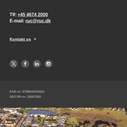
Tlf
+45 4674 2000
E-mail
ruc@ruc.dk
Kontakt os
EAN-nr: 5798000418110
SE/CVR-nr: 29057559