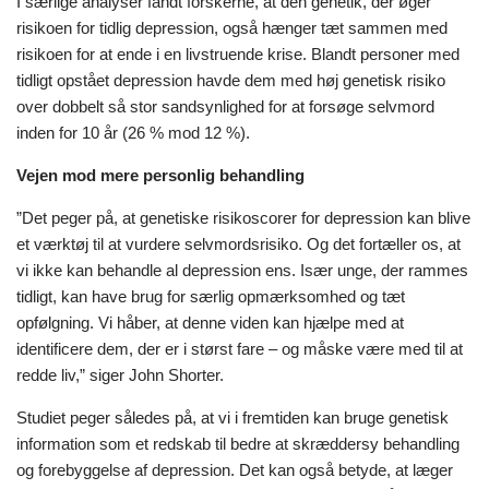
I særlige analyser fandt forskerne, at den genetik, der øger
risikoen for tidlig depression, også hænger tæt sammen med
risikoen for at ende i en livstruende krise. Blandt personer med
tidligt opstået depression havde dem med høj genetisk risiko
over dobbelt så stor sandsynlighed for at forsøge selvmord
inden for 10 år (26 % mod 12 %).
Vejen mod mere personlig behandling
”Det peger på, at genetiske risikoscorer for depression kan blive
et værktøj til at vurdere selvmordsrisiko. Og det fortæller os, at
vi ikke kan behandle al depression ens. Især unge, der rammes
tidligt, kan have brug for særlig opmærksomhed og tæt
opfølgning. Vi håber, at denne viden kan hjælpe med at
identificere dem, der er i størst fare – og måske være med til at
redde liv,” siger John Shorter.
Studiet peger således på, at vi i fremtiden kan bruge genetisk
information som et redskab til bedre at skræddersy behandling
og forebyggelse af depression. Det kan også betyde, at læger