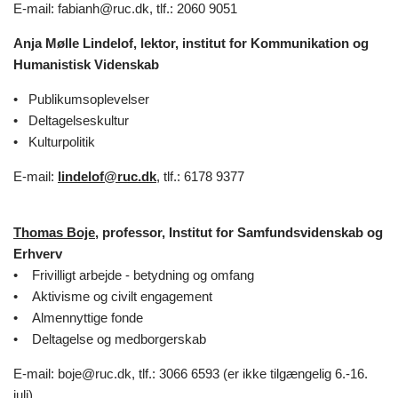
E-mail: fabianh@ruc.dk, tlf.: 2060 9051
Anja Mølle Lindelof, lektor, institut for Kommunikation og
Humanistisk Videnskab
•
Publikumsoplevelser
•
Deltagelseskultur
•
Kulturpolitik
E-mail:
lindelof@ruc.dk
, tlf.: 6178 9377
Thomas Boje
, professor, Institut for Samfundsvidenskab og
Erhverv
• Frivilligt arbejde - betydning og omfang
• Aktivisme og civilt engagement
• Almennyttige fonde
• Deltagelse og medborgerskab
E-mail: boje@ruc.dk, tlf.: 3066 6593 (er ikke tilgængelig 6.-16.
juli)