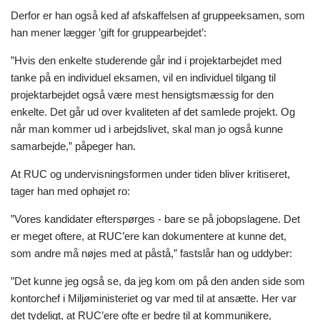
Derfor er han også ked af afskaffelsen af gruppeeksamen, som
han mener lægger ’gift for gruppearbejdet’:
”Hvis den enkelte studerende går ind i projektarbejdet med
tanke på en individuel eksamen, vil en individuel tilgang til
projektarbejdet også være mest hensigtsmæssig for den
enkelte. Det går ud over kvaliteten af det samlede projekt. Og
når man kommer ud i arbejdslivet, skal man jo også kunne
samarbejde,” påpeger han.
At RUC og undervisningsformen under tiden bliver kritiseret,
tager han med ophøjet ro:
”Vores kandidater efterspørges - bare se på jobopslagene. Det
er meget oftere, at RUC’ere kan dokumentere at kunne det,
som andre må nøjes med at påstå,” fastslår han og uddyber:
”Det kunne jeg også se, da jeg kom om på den anden side som
kontorchef i Miljøministeriet og var med til at ansætte. Her var
det tydeligt, at RUC’ere ofte er bedre til at kommunikere,