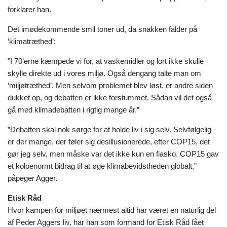
forklarer han.
Det imødekommende smil toner ud, da snakken falder på
’klimatræthed’:
”I 70’erne kæmpede vi for, at vaskemidler og lort ikke skulle
skylle direkte ud i vores miljø. Også dengang talte man om
’miljøtræthed’. Men selvom problemet blev løst, er andre siden
dukket op, og debatten er ikke forstummet. Sådan vil det også
gå med klimadebatten i rigtig mange år.”
”Debatten skal nok sørge for at holde liv i sig selv. Selvfølgelig
er der mange, der føler sig desillusionerede, efter COP15, det
gør jeg selv, men måske var det ikke kun en fiasko. COP15 gav
et koloenormt bidrag til at øge klimabevidstheden globalt,”
påpeger Agger.
Etisk Råd
Hvor kampen for miljøet nærmest altid har været en naturlig del
af Peder Aggers liv, har han som formand for Etisk Råd fået