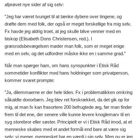
afprøvet nye sider af sig selv:
”Jeg har været tvunget til at tænke dybere over tingene, og
drøfte dem med folk, der også er meget forskellige fra mig selv.
Fx havde jeg aldrig troet, at jeg skulle blive venner med en
biskop (Elisabeth Dons Christensen, red.). I
græsrodsbevægelsen møder man folk, som er meget enige
med en selv, og det udfordrer måske ikke en i samme grad.”
Når man spørger ham, om hans synspunkter i Etisk Råd
sommetider konflikter med hans holdninger som privatperson,
kommer svaret prompte:
”Ja, dilemmaerne er der hele tiden. Fx i problematikken omkring
såkaldte donorbørn. Jeg blev ret forskrækket, da det gik op for
mig, at man fx kan frasortere 200 befrugtede æg, før man finder
frem til det ene, der senere ville kunne levere knoglemarv til en
syg storebror eller søster. Principielt er vi i Etisk Råd imod, at et
menneske skabes med et andet formål end bare at være sig
selv; vi mener, mennesket har en værdi i sig selv. Men nu er jeg