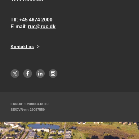
Tlf
+45 4674 2000
E-mail
ruc@ruc.dk
Kontakt os
EAN-nr: 5798000418110
SE/CVR-nr: 29057559