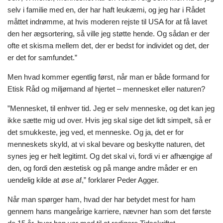
selv i familie med en, der har haft leukæmi, og jeg har i Rådet
måttet indrømme, at hvis moderen rejste til USA for at få lavet
den her ægsortering, så ville jeg støtte hende. Og sådan er der
ofte et skisma mellem det, der er bedst for individet og det, der
er det for samfundet.”
Men hvad kommer egentlig først, når man er både formand for
Etisk Råd og miljømand af hjertet – mennesket eller naturen?
”Mennesket, til enhver tid. Jeg er selv menneske, og det kan jeg
ikke sætte mig ud over. Hvis jeg skal sige det lidt simpelt, så er
det smukkeste, jeg ved, et menneske. Og ja, det er for
menneskets skyld, at vi skal bevare og beskytte naturen, det
synes jeg er helt legitimt. Og det skal vi, fordi vi er afhængige af
den, og fordi den æstetisk og på mange andre måder er en
uendelig kilde at øse af,” forklarer Peder Agger.
Når man spørger ham, hvad der har betydet mest for ham
gennem hans mangeårige karriere, nævner han som det første