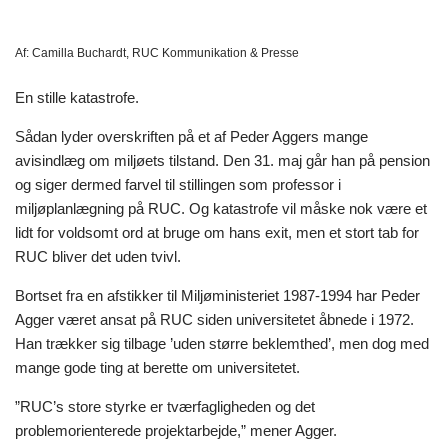
Af:
Camilla Buchardt, RUC Kommunikation & Presse
En stille katastrofe.
Sådan lyder overskriften på et af Peder Aggers mange
avisindlæg om miljøets tilstand. Den 31. maj går han på pension
og siger dermed farvel til stillingen som professor i
miljøplanlægning på RUC. Og katastrofe vil måske nok være et
lidt for voldsomt ord at bruge om hans exit, men et stort tab for
RUC bliver det uden tvivl.
Bortset fra en afstikker til Miljøministeriet 1987-1994 har Peder
Agger været ansat på RUC siden universitetet åbnede i 1972.
Han trækker sig tilbage ’uden større beklemthed’, men dog med
mange gode ting at berette om universitetet.
”RUC’s store styrke er tværfagligheden og det
problemorienterede projektarbejde,” mener Agger.