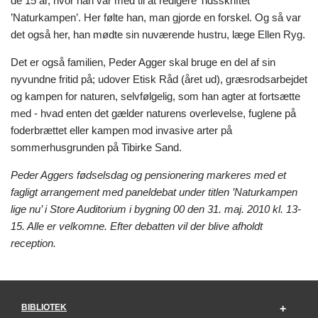
de 15 år, hvor han var med til at redigere Tidsskriftet
’Naturkampen’. Her følte han, man gjorde en forskel. Og så var
det også her, han mødte sin nuværende hustru, læge Ellen Ryg.
Det er også familien, Peder Agger skal bruge en del af sin
nyvundne fritid på; udover Etisk Råd (året ud), græsrodsarbejdet
og kampen for naturen, selvfølgelig, som han agter at fortsætte
med - hvad enten det gælder naturens overlevelse, fuglene på
foderbrættet eller kampen mod invasive arter på
sommerhusgrunden på Tibirke Sand.
Peder Aggers fødselsdag og pensionering markeres med et
fagligt arrangement med paneldebat under titlen ’Naturkampen
lige nu’ i Store Auditorium i bygning 00 den 31. maj. 2010 kl. 13-
15. Alle er velkomne. Efter debatten vil der blive afholdt
reception.
BIBLIOTEK