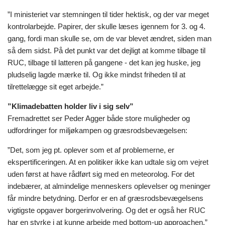
”I ministeriet var stemningen til tider hektisk, og der var meget
kontrolarbejde. Papirer, der skulle læses igennem for 3. og 4.
gang, fordi man skulle se, om de var blevet ændret, siden man
så dem sidst. På det punkt var det dejligt at komme tilbage til
RUC, tilbage til latteren på gangene - det kan jeg huske, jeg
pludselig lagde mærke til. Og ikke mindst friheden til at
tilrettelægge sit eget arbejde.”
”Klimadebatten holder liv i sig selv”
Fremadrettet ser Peder Agger både store muligheder og
udfordringer for miljøkampen og græsrodsbevægelsen:
”Det, som jeg pt. oplever som et af problemerne, er
ekspertificeringen. At en politiker ikke kan udtale sig om vejret
uden først at have rådført sig med en meteorolog. For det
indebærer, at almindelige menneskers oplevelser og meninger
får mindre betydning. Derfor er en af græsrodsbevægelsens
vigtigste opgaver borgerinvolvering. Og det er også her RUC
har en styrke i at kunne arbejde med bottom-up approachen,”