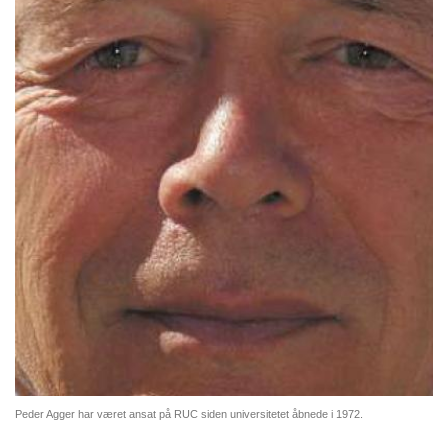
Peder Agger har været ansat på RUC siden universitetet åbnede i 1972.