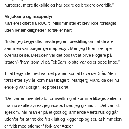
hurtigere, mere fleksible og har bedre og bredere overblik.”
Miljøkamp og mappedyr
Karriereskiftet fra RUC til Miljøministeriet blev ikke foretaget
uden betænkeligheder, fortæller han:
”Inden jeg begyndte, havde jeg en forestilling om, at de alle
sammen var borgerlige mappedyr. Men jeg fik en kæmpe
overraskelse. Desuden var det positivt at blive klogere på
’staten’- ’ham’ som vi på TekSam jo ofte var og er oppe imod.”
Til at begynde med var det planen kun at blive der 3 år. Men
først efter syv år kom han tilbage til Marbjerg Mark, da der nu
endelig var udsigt til et professorat.
”Det var en uventet stor omvæltning at komme tilbage, selvom
man jo skulle synes, jeg vidste, hvad jeg gik ind til. Det var lidt
ligesom, når man er på et godt og larmende værtshus og går
udenfor for at trække frisk luft og kigger op og ser, at himmelen
er fyldt med stjerner,” forklarer Agger.