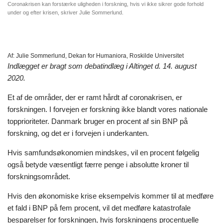
Coronakrisen kan forstærke uligheden i forskning, hvis vi ikke sikrer gode forhold
under og efter krisen, skriver Julie Sommerlund.
Af:
Julie Sommerlund, Dekan for Humaniora, Roskilde Universitet
Indlægget er bragt som debatindlæg i Altinget d. 14. august
2020.
Et af de områder, der er ramt hårdt af coronakrisen, er
forskningen. I forvejen er forskning ikke blandt vores nationale
topprioriteter. Danmark bruger en procent af sin BNP på
forskning, og det er i forvejen i underkanten.
Hvis samfundsøkonomien mindskes, vil en procent følgelig
også betyde væsentligt færre penge i absolutte kroner til
forskningsområdet.
Hvis den økonomiske krise eksempelvis kommer til at medføre
et fald i BNP på fem procent, vil det medføre katastrofale
besparelser for forskningen, hvis forskningens procentuelle