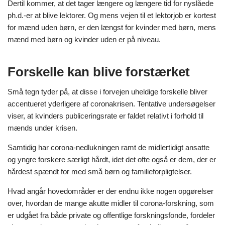
Dertil kommer, at det tager længere og længere tid for nyslåede
ph.d.-er at blive lektorer. Og mens vejen til et lektorjob er kortest
for mænd uden børn, er den længst for kvinder med børn, mens
mænd med børn og kvinder uden er på niveau.
Forskelle kan blive forstærket
Små tegn tyder på, at disse i forvejen uheldige forskelle bliver
accentueret yderligere af coronakrisen. Tentative undersøgelser
viser, at kvinders publiceringsrate er faldet relativt i forhold til
mænds under krisen.
Samtidig har corona-nedlukningen ramt de midlertidigt ansatte
og yngre forskere særligt hårdt, idet det ofte også er dem, der er
hårdest spændt for med små børn og familieforpligtelser.
Hvad angår hovedområder er der endnu ikke nogen opgørelser
over, hvordan de mange akutte midler til corona-forskning, som
er udgået fra både private og offentlige forskningsfonde, fordeler