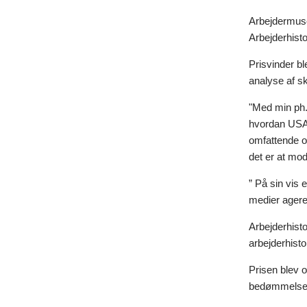
Arbejdermuse
Arbejderhisto
Prisvinder bl
analyse af s
"Med min ph.d
hvordan USA f
omfattende og
det er at mod
” På sin vis 
medier agerer
Arbejderhisto
arbejderhisto
Prisen blev 
bedømmelsesu