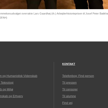
melsesudvalget overrakte Lars Gaardhøj (th.) Arbejderhistorieprisen til Josef Peter Batikha
(SFAH)
KONTAKT
n og Humanistisk Videnskab
Telefonbog: Find person
 Teknologi
Til pressen
b og Miljø
Til censorer
nskab og Erhverv
Til alumne
Find vej