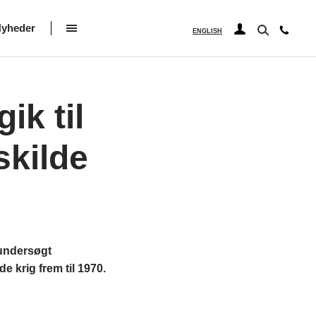
yheder
ENGLISH
ik til
skilde
 undersøgt
 krig frem til 1970.