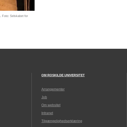
. Foto: Selskabet for
OM ROSKILDE UNIVERSITET
Arrangementer
Job
Om websitet
Intranet
Tilgængelighedserklæring