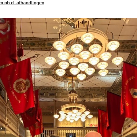
 ph.d.-afhandlingen
.