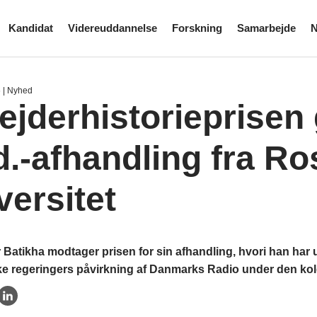
Kandidat
Videreuddannelse
Forskning
Samarbejde
N
6
| Nyhed
ejderhistorieprisen g
d.-afhandling fra Ro
versitet
 Batikha modtager prisen for sin afhandling, hvori han har
e regeringers påvirkning af Danmarks Radio under den kolde