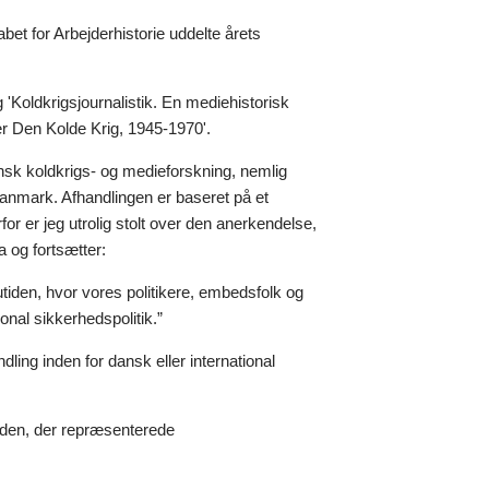
 for Arbejderhistorie uddelte årets
g 'Koldkrigsjournalistik. En mediehistorisk
r Den Kolde Krig, 1945-1970'.
ansk koldkrigs- og medieforskning, nemlig
Danmark. Afhandlingen er baseret på et
or er jeg utrolig stolt over den anerkendelse,
a og fortsætter:
utiden, hvor vores politikere, embedsfolk og
nal sikkerhedspolitik.”
dling inden for dansk eller international
aden, der repræsenterede