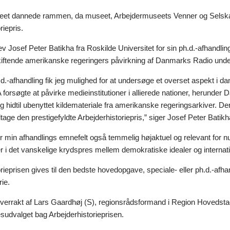
et dannede rammen, da museet, Arbejdermuseets Venner og Selskabet
riepris.
ev Josef Peter Batikha fra Roskilde Universitet for sin ph.d.-afhandlin
kiftende amerikanske regeringers påvirkning af Danmarks Radio unde
.-afhandling fik jeg mulighed for at undersøge et overset aspekt i d
orsøgte at påvirke medieinstitutioner i allierede nationer, herunder 
 hidtil ubenyttet kildemateriale fra amerikanske regeringsarkiver. Derf
tage den prestigefyldte Arbejderhistoriepris,” siger Josef Peter Batikh
er min afhandlings emnefelt også temmelig højaktuel og relevant for n
 i det vanskelige krydspres mellem demokratiske idealer og internatio
rieprisen gives til den bedste hovedopgave, speciale- eller ph.d.-afhan
rie.
overrakt af Lars Gaardhøj (S), regionsrådsformand i Region Hovedst
dvalget bag Arbejderhistorieprisen.