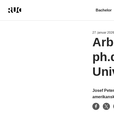
Bachelor
Gå
til
hovedindhold
27. januar 202
Arb
ph.
Uni
Josef Peter
amerikansk