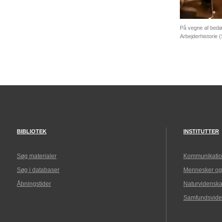
På vegne af bedøm
Arbejderhistorie 
BIBLIOTEK
INSTITUTTER
Søg materialer
Kommunikatio
Søg i databaser
Mennesker og
Åbningstider
Naturvidenska
Samfundsvide