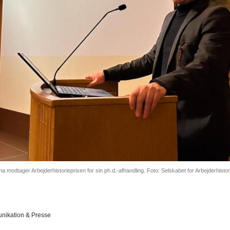
ha modtager Arbejderhistorieprisen for sin ph.d.-afhandling. Foto: Selskabet for Arbejderhisto
ikation & Presse