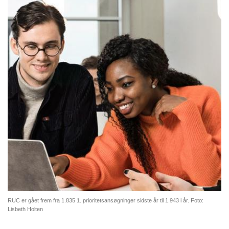
RUC er gået frem fra 1.835 1. prioritetsansøgninger sidste år til 1.943 i år. Foto:
Lisbeth Holten