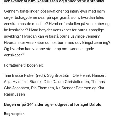
venskaber af Kim Rasmussen og Annegrethe Ahrenkiel
Gennem fortællinger, observationer og interviews med børn
søger bidragyderne svar på spørgsmål som; hvordan føles
venskab hos de mindste? Hvad er forskellen på venskaber og
fællesskaber? Hvad betyder venskaber for børns sproglige
udvikling? Hvordan kan vi forstå børns usynlige venner?
Hvordan ser venskaber ud hos børn med udviklingshæmning?
Og hvordan kan voksne støtte op om børnenes gode
venskaber?
Forfatterne til bogen er:
Tine Basse Fisker (red.), Stig Broström, Ole Henrik Hansen,
Anja Hvidtfeldt Stanek, Ditte Dalum Christoffersen, Thomas
Gitz-Johansen, Pia Thomsen, Kit Stender Petersen og Kim
Rasmussen
Bogen er på 144 sider og er udgivet af forlaget Dafolo
Bogrecepton