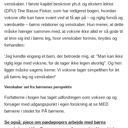
venskaber. I første kapitel beskriver ph.d. og ekstern lektor
(DPU) Tine Basse Fisker, som har redigeret bogen, hvordan
voksne ofte kan have svært ved at få øje på – og rigtig forstå og
værdsætte – børns relationer og venskaber. Hun mener, at dette
måske hænger sammen med, at voksne ikke altid er så gode til
at leve sig ind i børns leg, hvor venskaber formes, brydes og
forhandles:
’Jeg kendte engang et barn, der betroede mig, at: ”Man kan ikke
rigtig lege med voksne, for de tager ikke legen alvorlig”. Og heri
ligger måske sagens kerne: Vi voksne tager simpelthen for let
på børns leg og venskaber!’
Venskaber set fra børnenes perspektiv
Forfatterne i bogen har taget udfordringen som voksen op og
forsøger med udgangspunkt i egen forskning at se MED
børnene i stedet for PÅ børnene.
Se også: pjece om pædagogers arbejde med børns