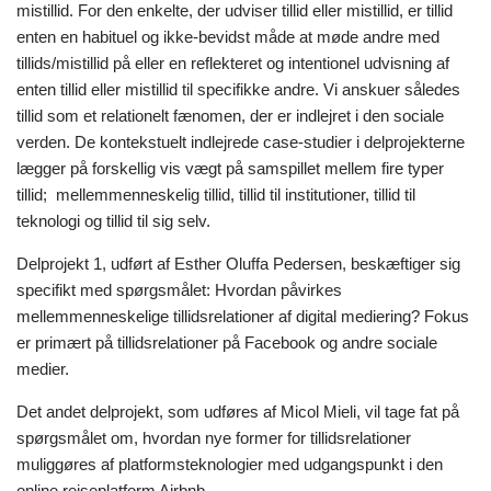
mistillid. For den enkelte, der udviser tillid eller mistillid, er tillid
enten en habituel og ikke-bevidst måde at møde andre med
tillids/mistillid på eller en reflekteret og intentionel udvisning af
enten tillid eller mistillid til specifikke andre. Vi anskuer således
tillid som et relationelt fænomen, der er indlejret i den sociale
verden. De kontekstuelt indlejrede case-studier i delprojekterne
lægger på forskellig vis vægt på samspillet mellem fire typer
tillid; mellemmenneskelig tillid, tillid til institutioner, tillid til
teknologi og tillid til sig selv.
Delprojekt 1, udført af Esther Oluffa Pedersen, beskæftiger sig
specifikt med spørgsmålet: Hvordan påvirkes
mellemmenneskelige tillidsrelationer af digital mediering? Fokus
er primært på tillidsrelationer på Facebook og andre sociale
medier.
Det andet delprojekt, som udføres af Micol Mieli, vil tage fat på
spørgsmålet om, hvordan nye former for tillidsrelationer
muliggøres af platformsteknologier med udgangspunkt i den
online rejseplatform Airbnb.