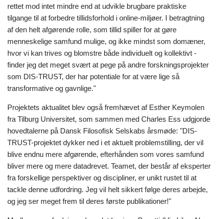
rettet mod intet mindre end at udvikle brugbare praktiske
tilgange til at forbedre tillidsforhold i online-miljøer. I betragtning
af den helt afgørende rolle, som tillid spiller for at gøre
menneskelige samfund mulige, og ikke mindst som domæner,
hvor vi kan trives og blomstre både individuelt og kollektivt -
finder jeg det meget svært at pege på andre forskningsprojekter
som DIS-TRUST, der har potentiale for at være lige så
transformative og gavnlige."
Projektets aktualitet blev også fremhævet af Esther Keymolen
fra Tilburg Universitet, som sammen med Charles Ess udgjorde
hovedtalerne på Dansk Filosofisk Selskabs årsmøde: "DIS-
TRUST-projektet dykker ned i et aktuelt problemstilling, der vil
blive endnu mere afgørende, efterhånden som vores samfund
bliver mere og mere datadrevet. Teamet, der består af eksperter
fra forskellige perspektiver og discipliner, er unikt rustet til at
tackle denne udfordring. Jeg vil helt sikkert følge deres arbejde,
og jeg ser meget frem til deres første publikationer!"