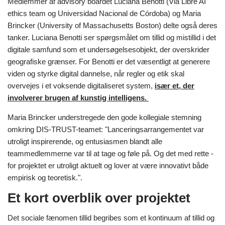
Medlemmer af advisory boardet Luciana Benotti (Via Libre AI
ethics team og Universidad Nacional de Córdoba) og Maria
Brincker (University of Massachusetts Boston) delte også deres
tanker. Luciana Benotti ser spørgsmålet om tillid og mistillid i det
digitale samfund som et undersøgelsesobjekt, der overskrider
geografiske grænser. For Benotti er det væsentligt at generere
viden og styrke digital dannelse, når regler og etik skal
overvejes i et voksende digitaliseret system,
især et, der
involverer brugen af kunstig intelligens.
Maria Brincker understregede den gode kollegiale stemning
omkring DIS-TRUST-teamet: "Lanceringsarrangementet var
utroligt inspirerende, og entusiasmen blandt alle
teammedlemmerne var til at tage og føle på. Og det med rette -
for projektet er utroligt aktuelt og lover at være innovativt både
empirisk og teoretisk.".
Et kort overblik over projektet
Det sociale fænomen tillid begribes som et kontinuum af tillid og