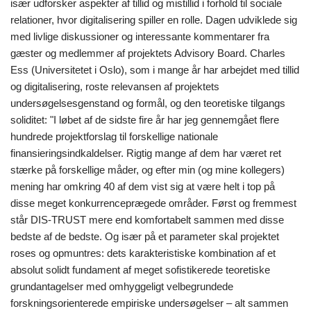
især udforsker aspekter af tillid og mistillid i forhold til sociale
relationer, hvor digitalisering spiller en rolle. Dagen udviklede sig
med livlige diskussioner og interessante kommentarer fra
gæster og medlemmer af projektets Advisory Board. Charles
Ess (Universitetet i Oslo), som i mange år har arbejdet med tillid
og digitalisering, roste relevansen af projektets
undersøgelsesgenstand og formål, og den teoretiske tilgangs
soliditet: "I løbet af de sidste fire år har jeg gennemgået flere
hundrede projektforslag til forskellige nationale
finansieringsindkaldelser. Rigtig mange af dem har været ret
stærke på forskellige måder, og efter min (og mine kollegers)
mening har omkring 40 af dem vist sig at være helt i top på
disse meget konkurrenceprægede områder. Først og fremmest
står DIS-TRUST mere end komfortabelt sammen med disse
bedste af de bedste. Og især på et parameter skal projektet
roses og opmuntres: dets karakteristiske kombination af et
absolut solidt fundament af meget sofistikerede teoretiske
grundantagelser med omhyggeligt velbegrundede
forskningsorienterede empiriske undersøgelser – alt sammen