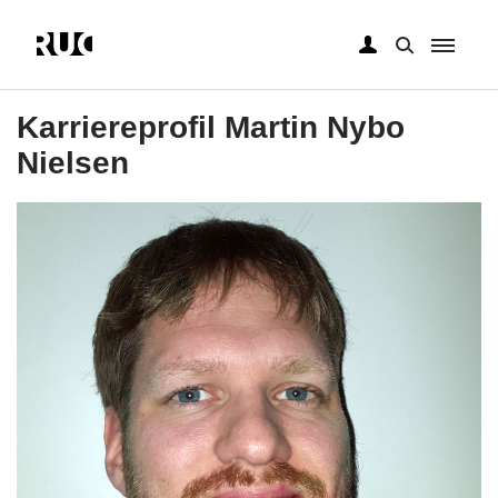
Gå
til
Karriereprofil Martin Nybo
hovedindhold
Nielsen