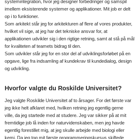
systemintegration, hvor jeg designer forbedringer og samspil
imellem eksisterende systemer og applikationer. Mit job er delt
op i to funktioner.
Som arkitekt står jeg for arkitekturen af flere af vores produkter,
hvilket vil sige, at jeg har det tekniske ansvar for, at
applikationen udvikler sig i den rigtige retning, samt at stå på mål
for kvaliteten af teamets bidrag til den.
Som udvikler står jeg for en stor del af udviklingsforløbet på en
opgave, lige fra indsamling af kundekrav til kundedialog, design
og udvikling.
Hvorfor valgte du Roskilde Universitet?
Jeg valgte Roskilde Universitet af to årsager. For det første var
jeg ikke helt afklaret med, hvilken retning jeg egentlig gerne
ville, da jeg startede med at studere. Jeg var sikker på at mit
fremtidige job lå inden for naturvidenskaben, men jeg havde
egentlig forestillet mig, at jeg skulle arbejde med biologi eller
kemi. Da jeg tog mit første programmeringskursus skiftede