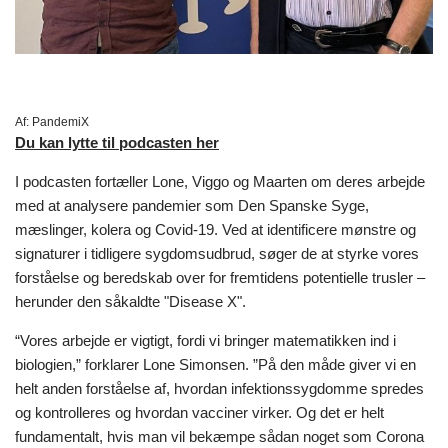
Af:
PandemiX
Du kan lytte til podcasten her
I podcasten fortæller Lone, Viggo og Maarten om deres arbejde
med at analysere pandemier som Den Spanske Syge,
mæslinger, kolera og Covid-19. Ved at identificere mønstre og
signaturer i tidligere sygdomsudbrud, søger de at styrke vores
forståelse og beredskab over for fremtidens potentielle trusler –
herunder den såkaldte "Disease X".
“Vores arbejde er vigtigt, fordi vi bringer matematikken ind i
biologien,” forklarer Lone Simonsen. ”På den måde giver vi en
helt anden forståelse af, hvordan infektionssygdomme spredes
og kontrolleres og hvordan vacciner virker. Og det er helt
fundamentalt, hvis man vil bekæmpe sådan noget som Corona