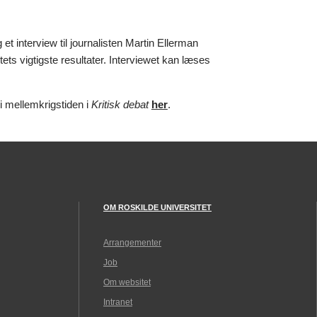
t interview til journalisten Martin Ellerman
s vigtigste resultater. Interviewet kan læses
i mellemkrigstiden i
Kritisk debat
her
.
OM ROSKILDE UNIVERSITET
Arrangementer
Job
Om websitet
Intranet