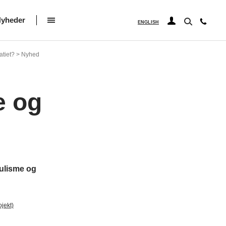
yheder
ENGLISH
ratiet? > Nyhed
e og
pulisme og
ojekt)