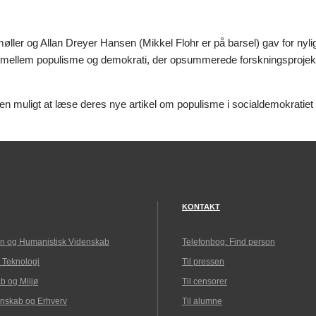
ler og Allan Dreyer Hansen (Mikkel Flohr er på barsel) gav for nylig e
 mellem populisme og demokrati, der opsummerede forskningsprojektet
en muligt at læse deres nye artikel om populisme i socialdemokratiet 
KONTAKT
n og Humanistisk Videnskab
Telefonbog: Find person
 Teknologi
Til pressen
b og Miljø
Til censorer
nskab og Erhverv
Til alumne