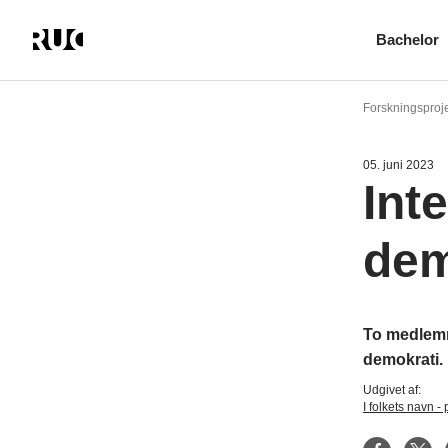
Bachelor
Gå
til
Forskningsproje
hovedindhold
05. juni 2023
Int
dem
To medlemm
demokrati.
Udgivet af:
I folkets navn -