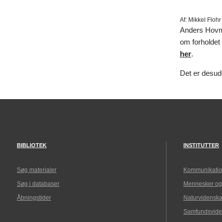
Af:
Mikkel Flohr
Anders Hovmøl
om forholdet
her
.
Det er desud
BIBLIOTEK
INSTITUTTER
Søg materialer
Kommunikatio
Søg i databaser
Mennesker og
Åbningstider
Naturvidenska
Samfundsvide