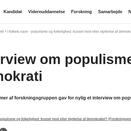
Kandidat
Videreuddannelse
Forskning
Samarbejde
N
kt > I folkets navn - populisme og folkelighed: trussel mod eller styrkelse af demok
erview om populism
okrati
er af forskningsgruppen gav for nylig et interview om po
 populisme og folkelighed: trussel mod eller styrkelse af demokratiet? (Forskningspr