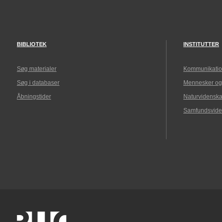
BIBLIOTEK
INSTITUTTER
Søg materialer
Kommunikatio
Søg i databaser
Mennesker og
Åbningstider
Naturvidenska
Samfundsvide