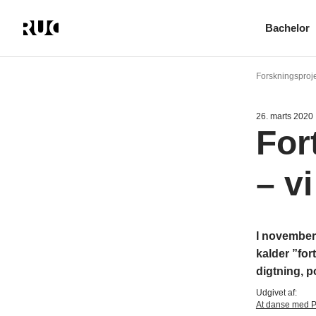
Bachelor
Gå
til
Forskningsproj
hovedindhold
26. marts 2020
For
– v
I november
kalder ”for
digtning, 
Udgivet af:
At danse med P