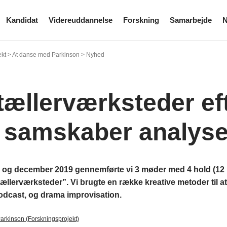
Kandidat
Videreuddannelse
Forskning
Samarbejde
N
ekt > At danse med Parkinson > Nyhed
tællerværksteder ef
i samskaber analyse
 og december 2019 gennemførte vi 3 møder med 4 hold (12 mø
tællerværksteder”. Vi brugte en række kreative metoder til 
podcast, og drama improvisation.
arkinson (Forskningsprojekt)