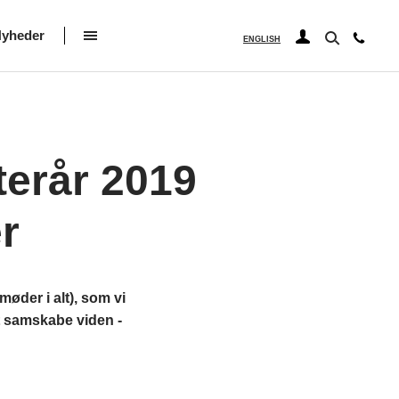
yheder
ENGLISH
terår 2019
r
der i alt), som vi
at samskabe viden -