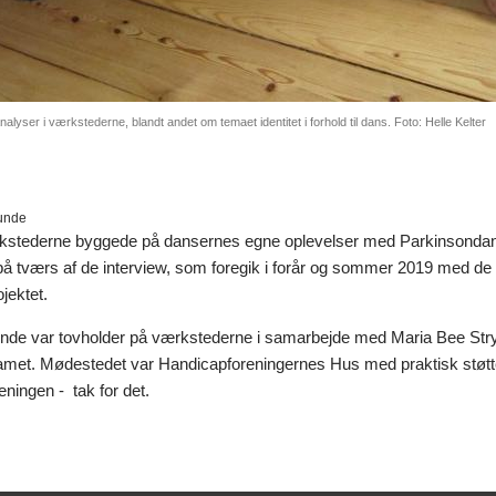
nalyser i værkstederne, blandt andet om temaet identitet i forhold til dans. Foto: Helle Kelter
lunde
kstederne byggede på dansernes egne oplevelser med Parkinsondans
på tværs af de interview, som foregik i forår og sommer 2019 med de 
jektet.
unde var tovholder på værkstederne i samarbejde med Maria Bee Stryn
eamet. Mødestedet var Handicapforeningernes Hus med praktisk stø
ningen - tak for det.