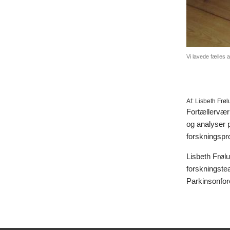
Vi lavede fælles a
Af:
Lisbeth Frø
Fortæller
vær
og analyser 
forskningspro
Lisbeth Frøl
forskningst
Parkinsonfore