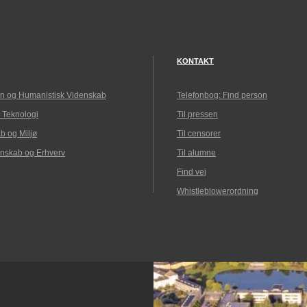
KONTAKT
n og Humanistisk Videnskab
Telefonbog: Find person
 Teknologi
Til pressen
b og Miljø
Til censorer
nskab og Erhverv
Til alumne
Find vej
Whistleblowerordning