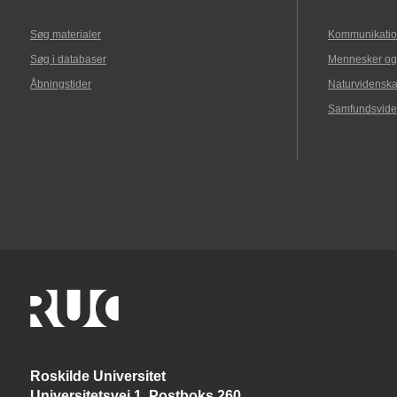
Søg materialer
Kommunikatio
Søg i databaser
Mennesker og
Åbningstider
Naturvidenska
Samfundsvide
Roskilde Universitet
Universitetsvej 1, Postboks 260