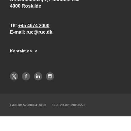
4000 Roskilde
Tlf
+45 4674 2000
E-mail
ruc@ruc.dk
Kontakt os
EAN-nr: 5798000418110
SE/CVR-nr: 29057559