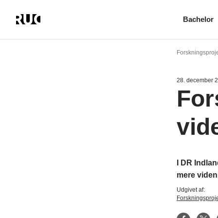
Bachelor
Gå
til
Forskningsproj
hovedindhold
28. december 
For
vid
I DR Indlan
mere viden
Udgivet af:
Forskningsproje