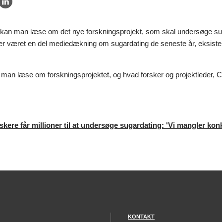
 kan man læse om det nye forskningsprojekt, som skal undersøge suga
 der været en del mediedækning om sugardating de seneste år, eksister
n man læse om forskningsprojektet, og hvad forsker og projektleder, 
skere får millioner til at undersøge sugardating: 'Vi mangler kon
KONTAKT