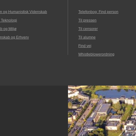
n og Humanistisk Videnskab
Telefonbog: Find person
 Teknologi
Til pressen
b og Miljø
Til censorer
nskab og Erhverv
Til alumne
Find vej
Whistleblowerordning